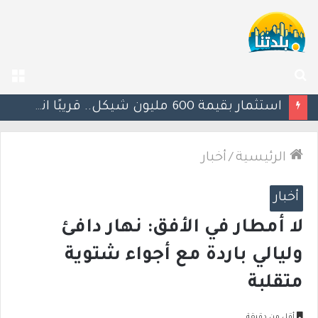
بحث
الق
عن
يوآف سيغالوفيتش يستقيل من الكنيست ويغادر “يش عتيد”.. وترقب لوجهته السياسية المقبلة
الرئيسية
/
أخبار
أخبار
لا أمطار في الأفق: نهار دافئ
وليالي باردة مع أجواء شتوية
متقلبة
أقل من دقيقة