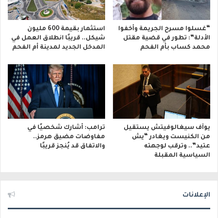
“غسلوا مسرح الجريمة وأخفوا
استثمار بقيمة 600 مليون
الأدلة”: تطور في قضية مقتل
شيكل.. قريبًا انطلاق العمل في
محمد كساب بأم الفحم
المدخل الجديد لمدينة أم الفحم
يوآف سيغالوفيتش يستقيل
ترامب: أشارك شخصيًا في
من الكنيست ويغادر “يش
مفاوضات مضيق هرمز..
عتيد”.. وترقب لوجهته
والاتفاق قد يُنجز قريبًا
السياسية المقبلة
الإعلانات