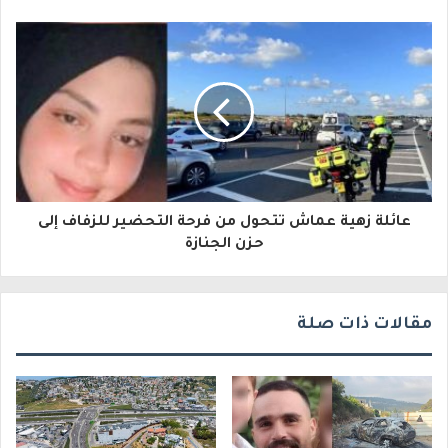
إ
ل
ك
ت
ر
و
عائلة زهية عماش تتحول من فرحة التحضير للزفاف إلى
ن
حزن الجنازة
ي
مقالات ذات صلة