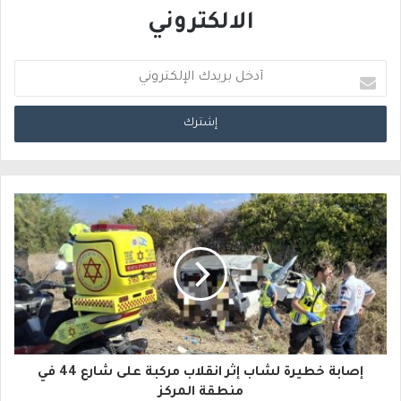
الالكتروني
أ
د
خ
ل
ب
ر
ي
د
ك
ا
إصابة خطيرة لشاب إثر انقلاب مركبة على شارع 44 في
ل
منطقة المركز