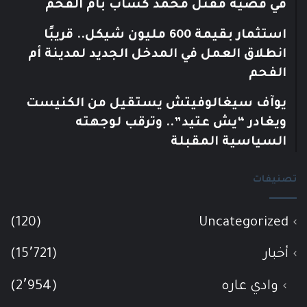
في قضية مقتل محمد كساب بأم الفحم
استثمار بقيمة 600 مليون شيكل.. قريبًا
انطلاق العمل في المدخل الجديد لمدينة أم
الفحم
يوآف سيغالوفيتش يستقيل من الكنيست
ويغادر “يش عتيد”.. وترقب لوجهته
السياسية المقبلة
تصنيفات
(120)
Uncategorized
أخبار
(15٬721)
وادي عاره
(2٬954)