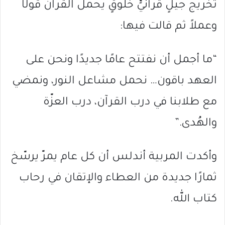
تخريج جيلٍ قرآنيٍّ خلوقٍ يحمل القرآن قولًا
وعملاً ثم قالت فيها:
“ما أجمل أن نفتتح عامًا جديدًا ونحن على
العهد باقون… نحمل مشاعل النور، ونمضي
مع طلابنا في درب القرآن، درب العزّة
والهُدى.”
وأكدت المربية أندلس أن كل عام يمرّ يرسّخ
ثمارًا جديدة من العطاء والإتقان في رحاب
كتاب الله.