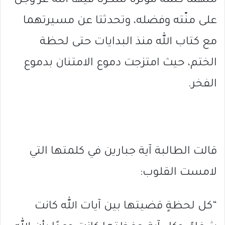
منهما كلمةً مؤثرة شكرتا فيها الله عز وجل
على منّته وفضله، وتحدثتا عن مسيرتهما
مع كتاب الله منذ البدايات حتى لحظة
الختم، حيث امتزجت دموع الامتنان بدموع
الفخر.
قالت الطالبة آية جبارين في كلمتها التي
لامست القلوب:
“كل لحظةٍ قضيتها بين آيات الله كانت