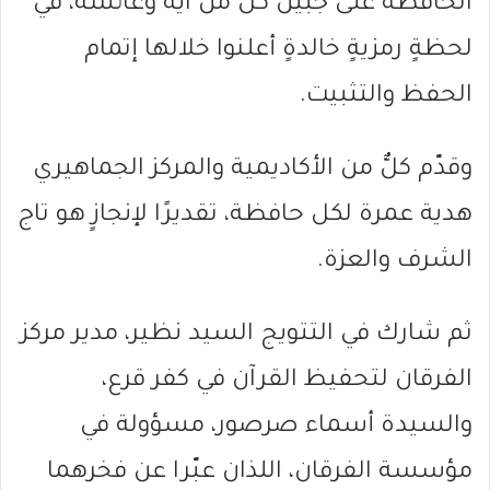
الحافظة على جبين كل من آية وعائشة، في
لحظةٍ رمزيةٍ خالدةٍ أعلنوا خلالها إتمام
الحفظ والتثبيت.
وقدّم كلٌّ من الأكاديمية والمركز الجماهيري
هدية عمرة لكل حافظة، تقديرًا لإنجازٍ هو تاج
الشرف والعزة.
ثم شارك في التتويج السيد نظير، مدير مركز
الفرقان لتحفيظ القرآن في كفر قرع،
والسيدة أسماء صرصور، مسؤولة في
مؤسسة الفرقان، اللذان عبّرا عن فخرهما