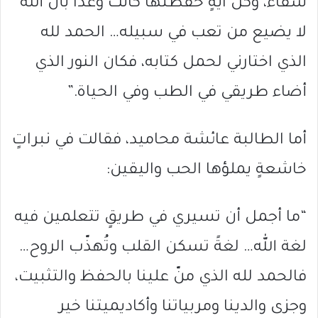
شفاءً، وكل آيةٍ حفظتها كانت وعدًا بأن الله
لا يضيع من تعب في سبيله… الحمد لله
الذي اختارني لحمل كتابه، فكان النور الذي
أضاء طريقي في الطب وفي الحياة.”
أما الطالبة عائشة محاميد، فقالت في نبراتٍ
خاشعةٍ يملؤها الحب واليقين:
“ما أجمل أن تسيري في طريقٍ تتعلمين فيه
لغة الله… لغةً تسكن القلب وتُهذّب الروح…
فالحمد لله الذي منّ علينا بالحفظ والتثبيت،
وجزى والدينا ومربياتنا وأكاديميتنا خير