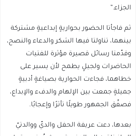
الجزاء.”
ثم فاجأتا الحضور بحواريةٍ إبداعيةٍ مشتركة
بينهما، تناولتا فيها الشكر والدعاء والنصح،
وقدّمتا رسائل قصيرة مؤثرة للفتيات
الحاضرات ولجيلٍ يطمح لأن يسير على
خطاهما، فجاءت الحوارية بصياغةٍ أدبيةٍ
جميلةٍ جمعت بين الإلهام والدفء والإبداع،
فصفّق الجمهور طويلًا تأثرًا وإعجابًا.
بعدها، دعت عريفة الحفل والديّ ووالدتيّ