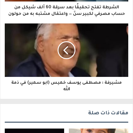
ا
الشرطة تفتح تحقيقًا بعد سرقة 60 ألف شيكل من
ل
حساب مصرفي لكبير سنّ — واعتقال مشتبه به من حولون
إ
ل
ك
ت
ر
و
مشيرفة : مصطفى يوسف خميس (ابو سمير) في ذمة
ن
الله
ي
مقالات ذات صلة