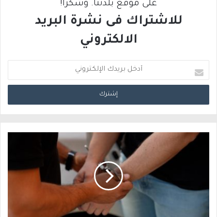
على موقع بلدتنا. وشكرًا!
للاشتراك فى نشرة البريد
الالكتروني
أ
د
خ
ل
ب
ر
ي
د
ك