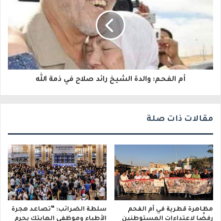
ل
ك
ت
ر
و
أم الفحم: والدة الشيخ رائد صلاح في ذمة الله
ن
ي
مقالات ذات صلة
مظاهرة قطرية في أم الفحم
سلطة الضرائب: “تصاعد هجرة
رفضًا لاعتداءات المستوطنين
الأطباء وموظفي الهايتك يحرم