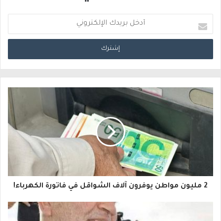
أ
د
خ
ل
ب
ر
ي
د
ك
ا
2 مليون مواطن يوفرون آلاف الشواقل في فاتورة الكهرباء!
ل
إ