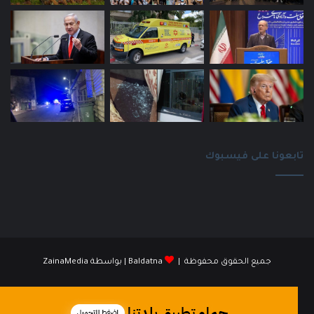
تابعونا على فيسبوك
جميع الحقوق محفوظة |
Baldatna
| بواسطة
ZainaMedia
فيسبوك
انستقرام