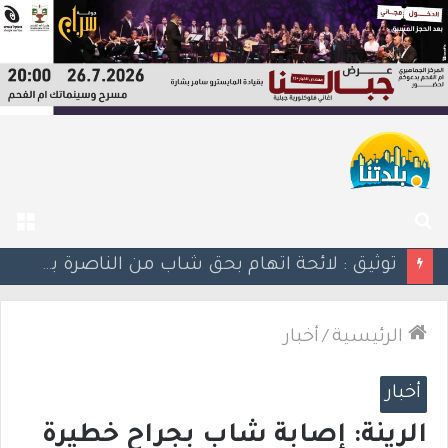
بحث
الق
عن
توثيق : لائحة اتهام بحق شاب من الناصرة بعد ضبط مسدس ألقاه خلال محاولته الفرار من الشرطة
الرئيسية
/
أخبار
أخبار
الرينة: إصابة شاب بجراح خطيرة