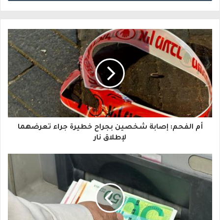
ل
ب
ر
ي
د
ك
ا
أم الفحم: إصابة شخصين بجراح خطيرة جراء تعرضهما
ل
لإطلاق نار
إ
ل
ك
ت