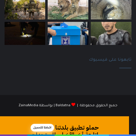
تابعونا على فيسبوك
جميع الحقوق محفوظة |
Baldatna
| بواسطة
ZainaMedia
فيسبوك
انستقرام