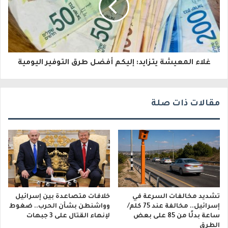
ت
ر
و
غلاء المعيشة يتزايد: إليكم أفضل طرق التوفير اليومية
ن
ي
مقالات ذات صلة
تشديد مخالفات السرعة في
خلافات متصاعدة بين إسرائيل
إسرائيل.. مخالفة عند 75 كلم/
وواشنطن بشأن الحرب.. ضغوط
ساعة بدلًا من 85 على بعض
لإنهاء القتال على 3 جبهات
الطرق