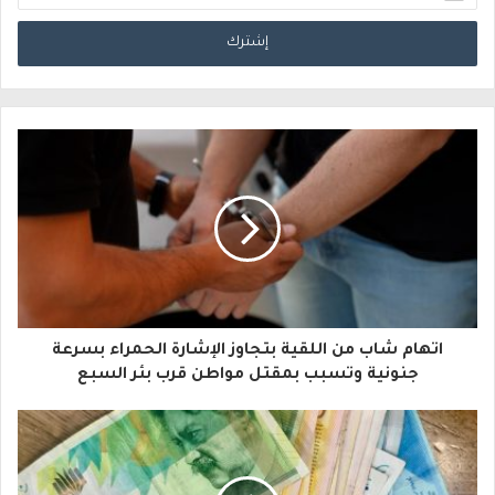
د
خ
ل
ب
ر
ي
د
ك
ا
اتهام شاب من اللقية بتجاوز الإشارة الحمراء بسرعة
ل
جنونية وتسبب بمقتل مواطن قرب بئر السبع
إ
ل
ك