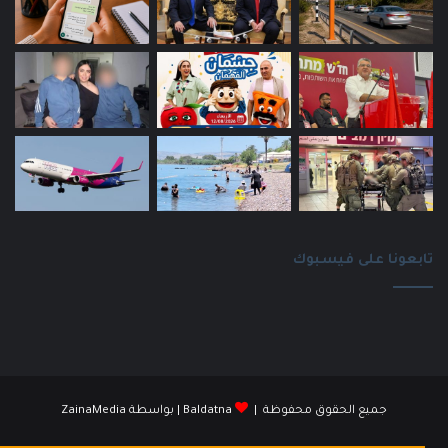
تابعونا على فيسبوك
جميع الحقوق محفوظة |
Baldatna
| بواسطة
ZainaMedia