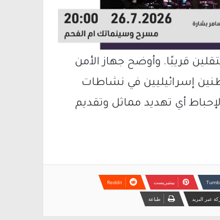
لين قريبًا. وأوضح جهاز الأمن
اطنين إسرائيليين في نشاطات
إحباط أي تهديد مماثل وتقديم
بينتيريست
ة عبر البريد
طباعة