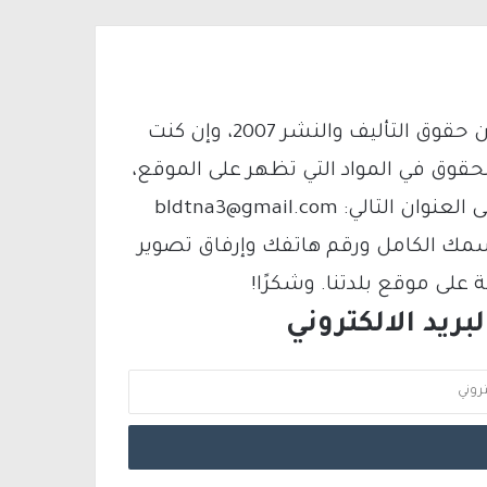
يتم الاستخدام المواد وفقًا للمادة 27 أ من قانون حقوق التأليف والنشر 2007، وإن كنت
لحقوق في المواد التي تظهر على الموقع،
فيمكنك التواصل معنا عبر البريد الإلكتروني على العنوان التالي: bldtna3@gmail.com
سمك الكامل ورقم هاتفك وإرفاق تصوير
لى موقع بلدتنا. وشكرًا!
ريد الالكتروني