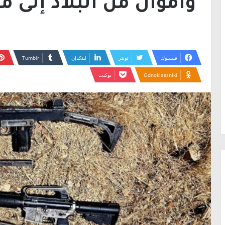
وأموال من البلاد إلى 
فيسبوك
تويتر
لينكدإن
Odnoklassniki
بوكيت