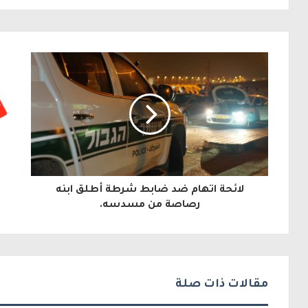
ل
ب
ر
ي
د
ك
ا
ل
لائحة اتهام ضد ضابط شرطة أطلق ابنه
إ
رصاصة من مسدسه.
ل
ك
ت
مقالات ذات صلة
ر