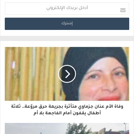
أ
د
خ
ل
ب
ر
ي
د
ك
ا
وفاة الأم عنان جزماوي متأثرة بجريمة حرق مروّعة… ثلاثة
ل
أطفال يقفون أمام الفاجعة بلا أم
إ
ل