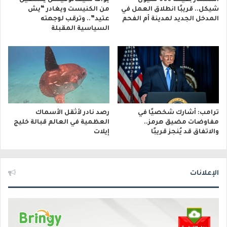
استثمار بقيمة 600 مليون
يوآف سيغالوفيتش يستقيل
شيكل.. قريبًا انطلاق العمل في
من الكنيست ويغادر “يش
المدخل الجديد لمدينة أم الفحم
عتيد”.. وترقب لوجهته
السياسية المقبلة
ترامب: أشارك شخصيًا في
رصد نادر لأثقل الأسماك
مفاوضات مضيق هرمز..
العظمية في العالم قبالة خليج
والاتفاق قد يُنجز قريبًا
إيلات
الإعلانات