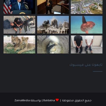
تابعونا على فيسبوك
جميع الحقوق محفوظة |
Baldatna
| بواسطة
ZainaMedia