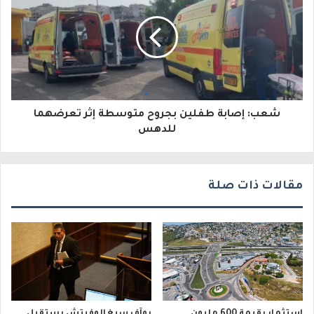
ك
ت
ر
و
شعب: إصابة طفلين بجروح متوسطة إثر تعرضهما
ن
للدهس
ي
مقالات ذات صلة