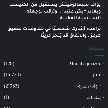
يوآف سيغالوفيتش يستقيل من الكنيست
ويغادر “يش عتيد”.. وترقب لوجهته
السياسية المقبلة
ترامب: أشارك شخصيًا في مفاوضات مضيق
هرمز.. والاتفاق قد يُنجز قريبًا
تصنيفات
(120)
Uncategorized
أخبار
(15٬720)
وادي عاره
(2٬953)
إعلانات
(1)