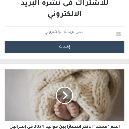
للاشتراك فى نشرة البريد
الالكتروني
أ
د
خ
ل
ب
ر
ي
د
ك
ا
اسم "محمد" الأكثر انتشارًا بين مواليد 2024 في إسرائيل