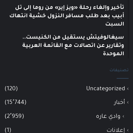
تأخير وإلغاء رحلة «ويز إير» من روما إلى تل
أبيب بعد طلب مسافر النزول خشية انتهاك
السبت
سيغالوفيتش يستقيل من الكنيست..
وتقارير عن اتصالات مع القائمة العربية
الموحدة
تصنيفات
(120)
Uncategorized
أخبار
(15٬744)
وادي عاره
(2٬959)
إعلانات
(1)