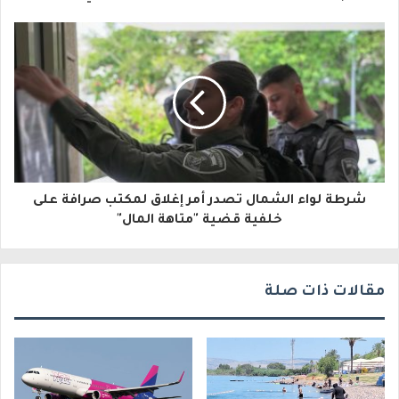
ل
إ
ل
ك
ت
ر
و
شرطة لواء الشمال تصدر أمر إغلاق لمكتب صرافة على
خلفية قضية "متاهة المال"
ن
ي
مقالات ذات صلة