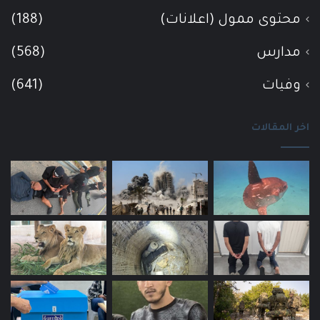
محتوى ممول (اعلانات)
(188)
مدارس
(568)
وفيات
(641)
اخر المقالات