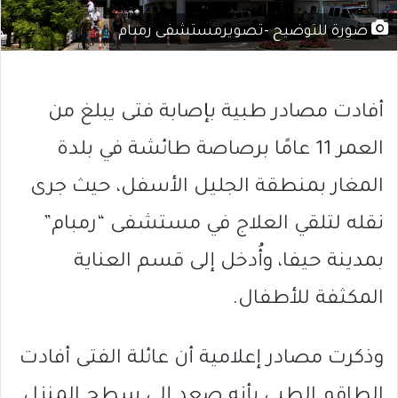
صورة للتوضيح -تصويرمستشفى رمبام
أفادت مصادر طبية بإصابة فتى يبلغ من
العمر 11 عامًا برصاصة طائشة في بلدة
المغار بمنطقة الجليل الأسفل، حيث جرى
نقله لتلقي العلاج في مستشفى “رمبام”
بمدينة حيفا، وأُدخل إلى قسم العناية
المكثفة للأطفال.
وذكرت مصادر إعلامية أن عائلة الفتى أفادت
الطاقم الطبي بأنه صعد إلى سطح المنزل