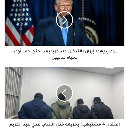
ر
ي
د
ك
ا
ترامب يهدد إيران بالتدخل عسكريا بعد احتجاجات أودت
ل
بحياة مدنيين
إ
ل
ك
ت
ر
و
اعتقال 4 مشتبهين بجريمة قتل الشاب عدي عبد الكريم
ن