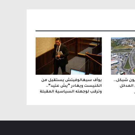
بقيمة 600 مليون شيكل..
يوآف سيغالوفيتش يستقيل من
 المدخل
الكنيست ويغادر “يش عتيد”..
وترقب لوجهته السياسية المقبلة