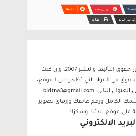
بينتيريست
ة عبر البريد
طباعة
يتم الاستخدام المواد وفقًا للمادة 27 أ من قانون حقوق التأليف والنشر 2007، وإن كنت
لحقوق في المواد التي تظهر على الموقع،
فيمكنك التواصل معنا عبر البريد الإلكتروني على العنوان التالي: bldtna3@gmail.com
سمك الكامل ورقم هاتفك وإرفاق تصوير
لى موقع بلدتنا. وشكرًا!
ريد الالكتروني