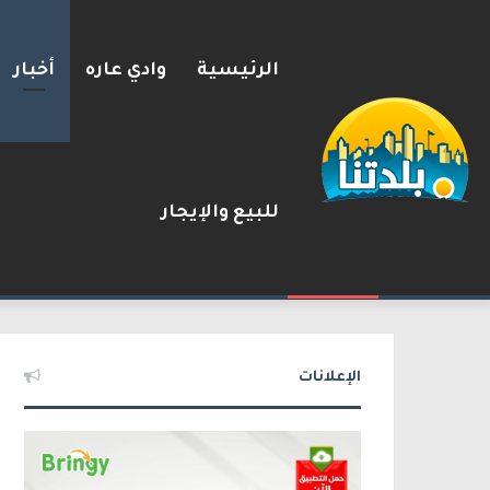
الرئيسية
وادي عاره
أخبار
للبيع والإيجار
يوآف سيغالوفيتش يستقيل من ا
2026-08-07
شريط الأخبار
الإعلانات