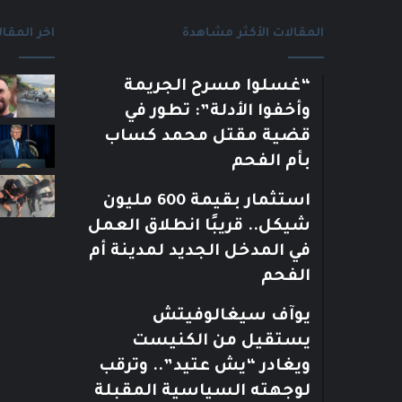
المقالات الأكثر مشاهدة
اخر المقال
“غسلوا مسرح الجريمة
وأخفوا الأدلة”: تطور في
قضية مقتل محمد كساب
بأم الفحم
استثمار بقيمة 600 مليون
شيكل.. قريبًا انطلاق العمل
في المدخل الجديد لمدينة أم
الفحم
يوآف سيغالوفيتش
يستقيل من الكنيست
ويغادر “يش عتيد”.. وترقب
لوجهته السياسية المقبلة