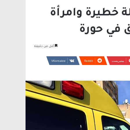
 خطيرة وامرأة
 في حورة
أقل من دقيقة
بينتيريست