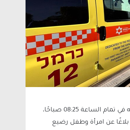
أفاد الناطق بلسان نجمة داوود الحمراء أنه في تمام الساعة 08:25 صباحًا،
 منطقة النقب بلاغًا عن امرأة وطفل رضيع