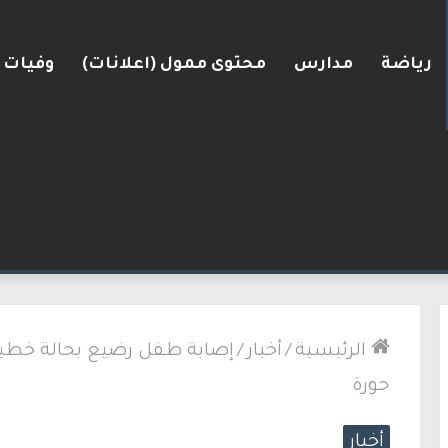
رياضة
مدارس
محتوى ممول (اعلانات)
وفيات
لكنيست ويغادر “يش عتيد”.. وترقب لوجهته السياسية
الرئيسية
/
أخبار
/
إصابة طفل رضيع بحالة خطيرة
حورة
أخبار