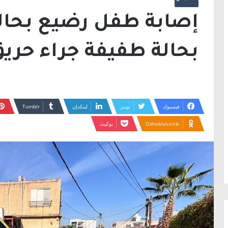
إصابة طفل رضيع بحالة
بحالة طفيفة جراء حريق
فيسبوك
تويتر
لينكدإن
Odnoklassniki
بوكيت