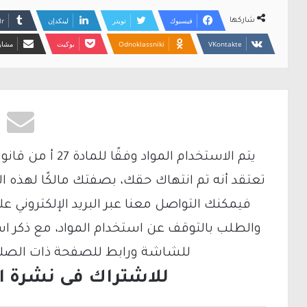
فيسبوك
تويتر
لينكدإن
شاركها
Odnoklassniki
بوكيت
مشارك
تعتقد أنه تم انتهاك حقك، بصفتك مالكًا لهذه ا
والطلب بالتوقف عن استخدام المواد، مع ذكر ا
للشاشة ورابط للصفحة ذات الصلة ع
للاشتراك فى نشرة الب