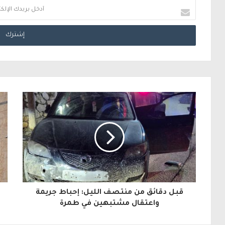
أ
د
خ
ل
ب
ر
ي
د
ك
ا
ل
قبل دقائق من منتصف الليل: إحباط جريمة
إ
واعتقال مشتبهين في طمرة
ل