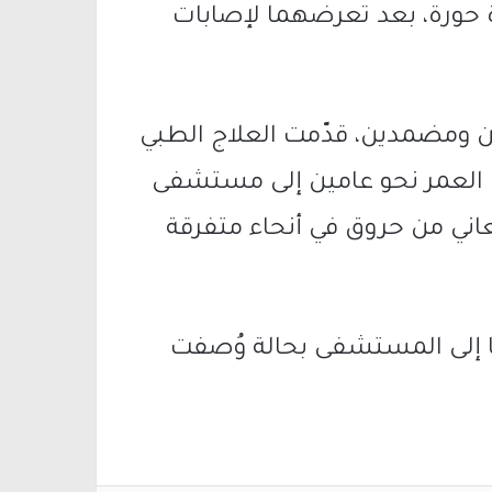
ة حورة، بعد تعرضهما لإصابات
ومضمدين، قدّمت العلاج الطبي
ن العمر نحو عامين إلى مستشفى
اني من حروق في أنحاء متفرقة
قل امرأة تبلغ من العمر 27 عامًا إلى المستشفى بحالة وُصفت