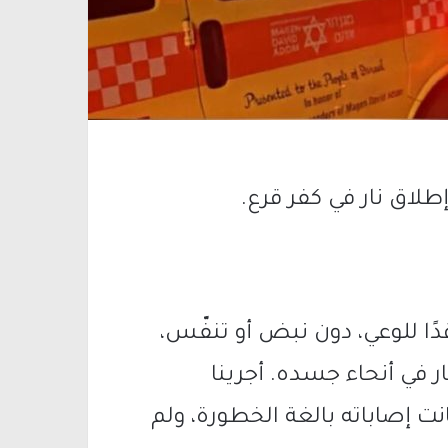
لاق نار في كفر قرع.
دًا للوعي، دون نبض أو تنفّس،
ر في أنحاء جسده. أجرينا
ت إصاباته بالغة الخطورة، ولم