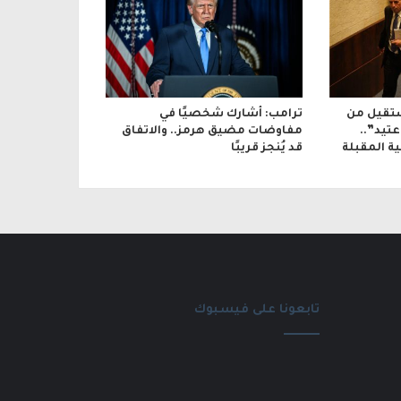
تقيل من
ترامب: أشارك شخصيًا في
تيد”..
مفاوضات مضيق هرمز.. والاتفاق
ة المقبلة
قد يُنجز قريبًا
تابعونا على فيسبوك