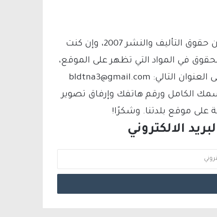
يتم الاستخدام المواد وفقًا للمادة 27 أ من قانون حقوق التأليف والنشر 2007، وإن كنت
لحقوق في المواد التي تظهر على الموقع،
فيمكنك التواصل معنا عبر البريد الإلكتروني على العنوان التالي: bldtna3@gmail.com
سمك الكامل ورقم هاتفك وإرفاق تصوير
لى موقع بلدتنا. وشكرًا!
ريد الالكتروني