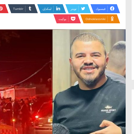
فيسبوك
تويتر
لينكدإن
Odnoklassniki
بوكيت