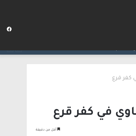
المظلم
عن
فيس
 كفر قرع
وي في كفر قرع
أقل من دقيقة