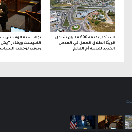
ن
ي
استثمار بقيمة 600 مليون شيكل..
يوآف سيغالوفيتش يس
قريبًا انطلاق العمل في المدخل
الكنيست ويغادر “يش ع
الجديد لمدينة أم الفحم
وترقب لوجهته السياسي
ات