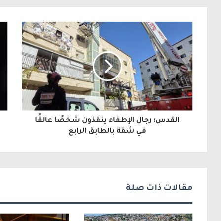
ب
ر
ي
د
ك
ا
ل
القدس: رجال الإطفاء ينقذون شخصًا عالقًا
إ
في شقة بالطابق الرابع
ل
ك
ت
مقالات ذات صلة
ر
و