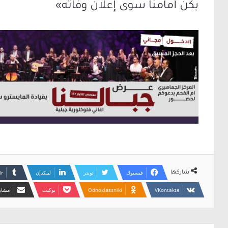
يكن أمامنا سوى إعلان وفاته»
فيسبوك
تويتر
لينكدإن
شاركها
Odnoklassniki
بوكيت
مشارك