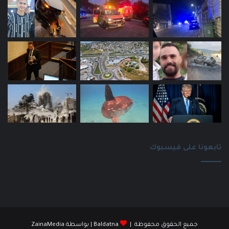
تابعونا على فيسبوك
جميع الحقوق محفوظة |
Baldatna
| بواسطة
ZainaMedia