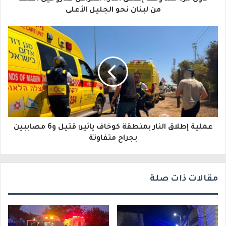
ل
من لبنان نحو الجليل الأعلى
إ
ل
ك
ت
ر
و
عملية إطلاق النار بمنطقة كوخاف يائير: قتيل و6 مصاببين
ن
بجراح متفاوتة
ي
مقالات ذات صلة