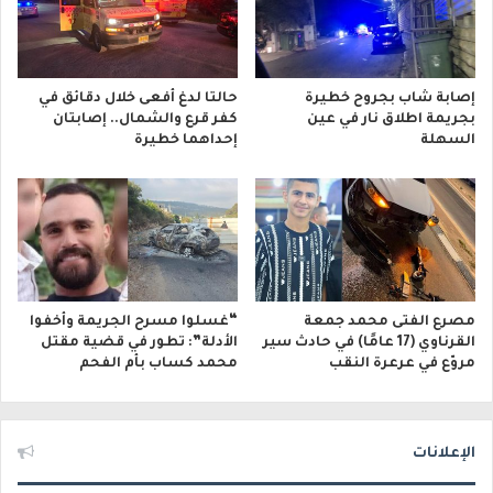
إصابة شاب بجروح خطيرة
حالتا لدغ أفعى خلال دقائق في
بجريمة اطلاق نار في عين
كفر قرع والشمال.. إصابتان
السهلة
إحداهما خطيرة
مصرع الفتى محمد جمعة
“غسلوا مسرح الجريمة وأخفوا
القرناوي (17 عامًا) في حادث سير
الأدلة”: تطور في قضية مقتل
مروّع في عرعرة النقب
محمد كساب بأم الفحم
الإعلانات