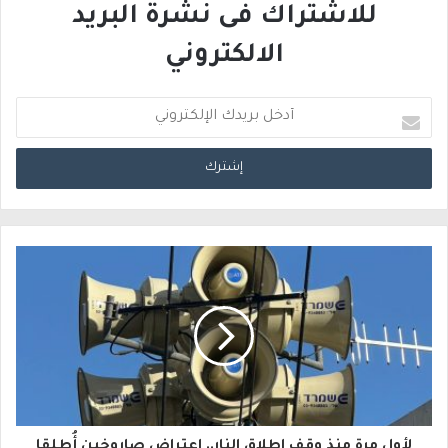
للاشتراك فى نشرة البريد
الالكتروني
أ
د
خ
ل
ب
ر
ي
د
ك
ا
لأول مرة منذ وقف إطلاق النار.. اعتراض صاروخين أُطلقا