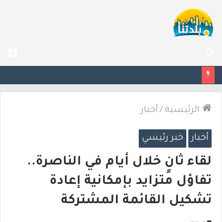
بحث
الق
عن
مصرع الفتى محمد جمعة القرناوي (17 عامًا) في حادث سير مروّع في عرعرة النقب
الرئيسية
/
أخبار
أخبار
خبر رئيسي
لقاء ثانٍ خلال أيام في الناصرة..
تفاؤل متزايد بإمكانية إعادة
تشكيل القائمة المشتركة