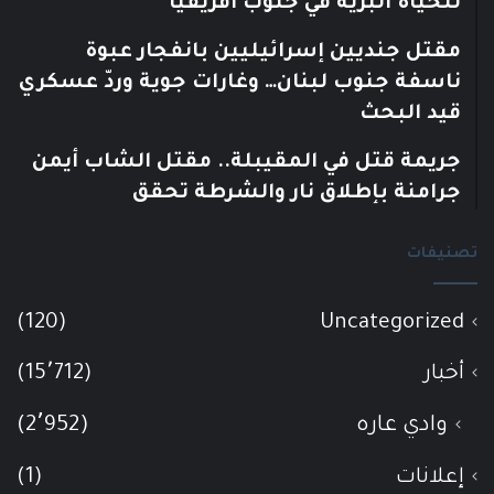
للحياة البرية في جنوب أفريقيا
مقتل جنديين إسرائيليين بانفجار عبوة
ناسفة جنوب لبنان… وغارات جوية وردّ عسكري
قيد البحث
جريمة قتل في المقيبلة.. مقتل الشاب أيمن
جرامنة بإطلاق نار والشرطة تحقق
تصنيفات
(120)
Uncategorized
أخبار
(15٬712)
وادي عاره
(2٬952)
إعلانات
(1)