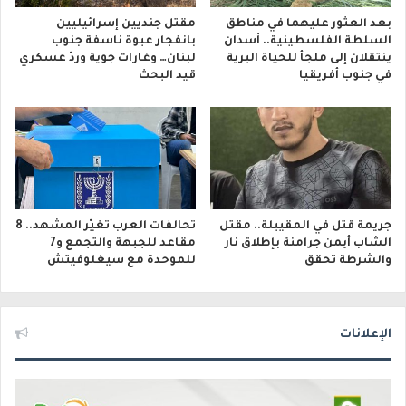
بعد العثور عليهما في مناطق
مقتل جنديين إسرائيليين
السلطة الفلسطينية.. أسدان
بانفجار عبوة ناسفة جنوب
ينتقلان إلى ملجأ للحياة البرية
لبنان… وغارات جوية وردّ عسكري
في جنوب أفريقيا
قيد البحث
جريمة قتل في المقيبلة.. مقتل
تحالفات العرب تغيّر المشهد.. 8
الشاب أيمن جرامنة بإطلاق نار
مقاعد للجبهة والتجمع و7
والشرطة تحقق
للموحدة مع سيغلوفيتش
الإعلانات