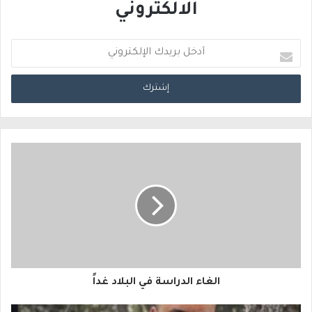
الالكتروني
أ
د
خ
ل
ب
ر
ي
د
ك
ا
الغاء الدراسة في البلاد غداً
ل