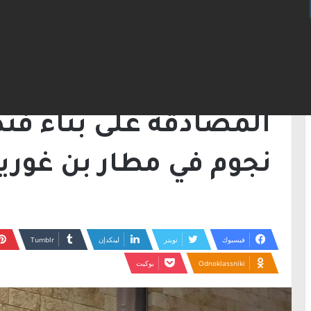
الرئيسية
/
أخبار
/
المصادقة على بناء فندق فاخر من فئة 5 نجوم في
أخبار
نجوم في مطار بن غوري
فيسبوك
تويتر
لينكدإن
Odnoklassniki
بوكيت