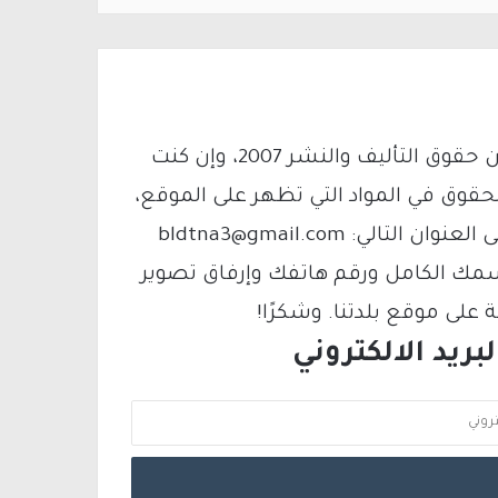
يتم الاستخدام المواد وفقًا للمادة 27 أ من قانون حقوق التأليف والنشر 2007، وإن كنت
لحقوق في المواد التي تظهر على الموقع،
فيمكنك التواصل معنا عبر البريد الإلكتروني على العنوان التالي: bldtna3@gmail.com
سمك الكامل ورقم هاتفك وإرفاق تصوير
لى موقع بلدتنا. وشكرًا!
ريد الالكتروني