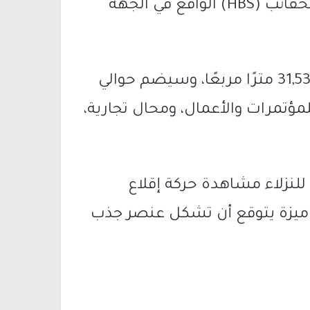
الرئيسية “ترمينال 3″، فوق مبنى فحص الحقائب (HBS) الواقع في الجهة
وتبلغ المساحة الإجمالية للمشروع نحو 31,532 مترًا مربعًا، وسيضم حوالي
للمؤتمرات والأعمال، ومحال تجارية،
للنزلاء مشاهدة حركة إقلاع
 ميزة يتوقع أن تشكل عنصر جذب