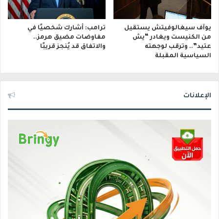
يوآف سيغالوفيتش يستقيل
ترامب: أشارك شخصيًا في
من الكنيست ويغادر “يش
مفاوضات مضيق هرمز..
عتيد”.. وترقب لوجهته
والاتفاق قد يُنجز قريبًا
السياسية المقبلة
الإعلانات