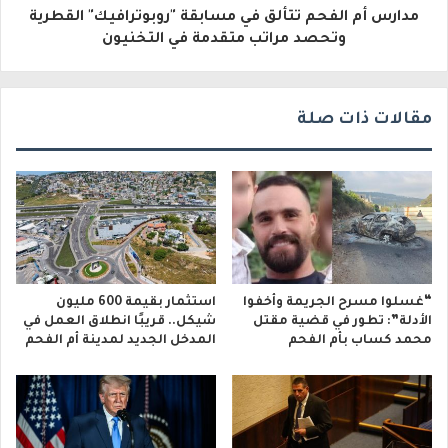
مدارس أم الفحم تتألق في مسابقة "روبوترافيك" القطرية
ن
وتحصد مراتب متقدمة في التخنيون
ي
مقالات ذات صلة
“غسلوا مسرح الجريمة وأخفوا
استثمار بقيمة 600 مليون
الأدلة”: تطور في قضية مقتل
شيكل.. قريبًا انطلاق العمل في
محمد كساب بأم الفحم
المدخل الجديد لمدينة أم الفحم