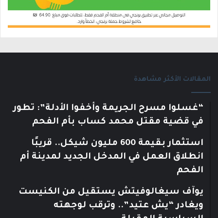
المقالات الأكثر مشاهدة
“غسلوا مسرح الجريمة وأخفوا الأدلة”: تطور
في قضية مقتل محمد كساب بأم الفحم
استثمار بقيمة 600 مليون شيكل.. قريبًا
انطلاق العمل في المدخل الجديد لمدينة أم
الفحم
يوآف سيغالوفيتش يستقيل من الكنيست
ويغادر “يش عتيد”.. وترقب لوجهته