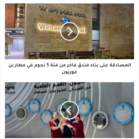
ب
ر
ي
د
ك
ا
المصادقة على بناء فندق فاخر من فئة 5 نجوم في مطار بن
ل
غوريون
إ
ل
ك
ت
ر
و