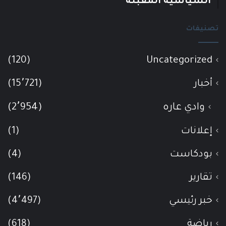
السياسية المقبلة
تصنيفات
(120)
Uncategorized
أخبار
(15٬721)
وادي عاره
(2٬954)
إعلانات
(1)
بودكاست
(4)
تقارير
(146)
خبر رئيسي
(4٬497)
رياضة
(618)