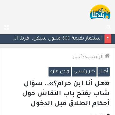
بحث
الق
عن
يوآف سيغالوفيتش يستقيل من الكنيست ويغادر “يش عتيد”.. وترقب لوجهته السياسية المقبلة
الرئيسية
/
أخبار
أخبار
خبر رئيسي
وادي عاره
«هل أنا ابن حرام؟».. سؤال
شاب يفتح باب النقاش حول
أحكام الطلاق قبل الدخول