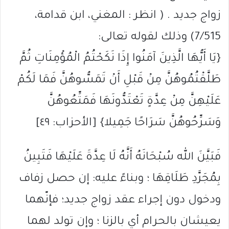
زواج جديد . ( انظر : المغني، ابن قدامة،
7/515) وذلك لقوله تعالى:
{يَا أَيُّهَا الَّذِينَ آمَنُوا إِذَا نَكَحْتُمُ الْمُؤْمِنَاتِ ثُمَّ
طَلَّقْتُمُوهُنَّ مِنْ قَبْلِ أَنْ تَمَسُّوهُنَّ فَمَا لَكُمْ
عَلَيْهِنَّ مِنْ عِدَّةٍ تَعْتَدُّونَهَا فَمَتِّعُوهُنَّ
وَسَرِّحُوهُنَّ سَرَاحًا جَمِيلا} [الأحزاب: ٤٩]
فَبَيَّنَ الله سُبْحَانَهُ أَنَّهُ لَا عِدَّةَ عَلَيْهَا فَتَبِينُ
بِمُجَرَّدِ طَلَاقِهَا ؛ وبناءً عليه: إن حصل زفاف
ودخول دون إجراء عقد زواج جديد؛ فإنّهما
يعيشان بالحرام أي بالزنا ؛ وإن تولد لهما