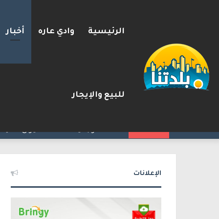
الرئيسية
وادي عاره
أخبار
للبيع والإيجار
يوآف سيغالوفيتش يستقيل من ا
2026-08-07
شريط الأخبار
الإعلانات