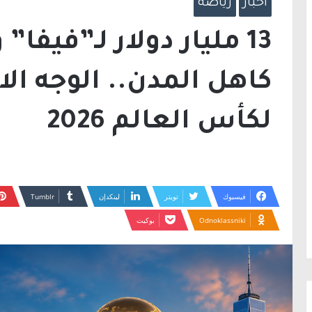
أخبار
رياضة
13 مليار دولار لـ”فيفا
كاهل المدن.. الوجه ال
لكأس العالم 2026
فيسبوك
تويتر
لينكدإن
Odnoklassniki
بوكيت