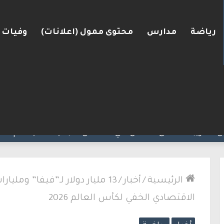
رياضة
مدارس
محتوى ممول (اعلانات)
وفيات
لكنيست ويغادر “يش عتيد”.. وترقب لوجهته السياسية
الرئيسية
/
أخبار
/
13 مليار دولار لـ”فيفا” وملي
الاقتصادي الخفي لكأس العالم 2026