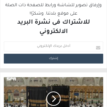
وإرفاق تصوير للشاشة ورابط للصفحة ذات الصلة
على موقع بلدتنا. وشكرًا!
للاشتراك فى نشرة البريد
الالكتروني
أ
د
خ
ل
ب
ر
ي
د