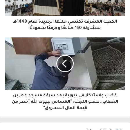
ك
ا
الكعبة المشرفة تكتسي حلتها الجديدة لعام 1448هـ
ل
بمشاركة 150 صانعًا وحرفيًا سعوديًا
إ
ل
ك
ت
ر
و
غضب واستنكار في دبورية بعد سرقة مسجد عمر بن
ن
الخطاب.. عضو اللجنة: "المساس ببيوت الله أخطر من
ي
قيمة المال المسروق"