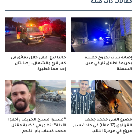
مقالات ذات صلة
إصابة شاب بجروح خطيرة
حالتا لدغ أفعى خلال دقائق في
بجريمة اطلاق نار في عين
كفر قرع والشمال.. إصابتان
السهلة
إحداهما خطيرة
مصرع الفتى محمد جمعة
“غسلوا مسرح الجريمة وأخفوا
القرناوي (17 عامًا) في حادث سير
الأدلة”: تطور في قضية مقتل
مروّع في عرعرة النقب
محمد كساب بأم الفحم