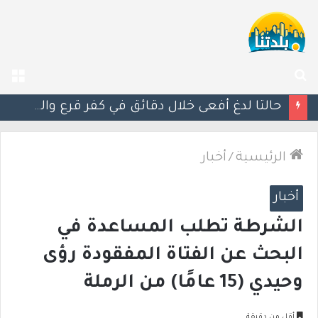
بحث
الق
عن
مصرع الفتى محمد جمعة القرناوي (17 عامًا) في حادث سير مروّع في عرعرة النقب
الرئيسية
/
أخبار
أخبار
الشرطة تطلب المساعدة في
البحث عن الفتاة المفقودة رؤى
وحيدي (15 عامًا) من الرملة
أقل من دقيقة