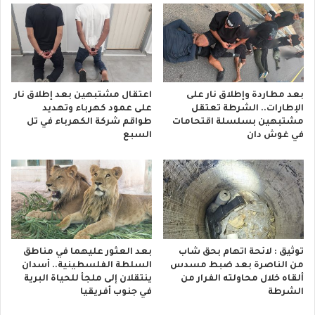
بعد مطاردة وإطلاق نار على
اعتقال مشتبهين بعد إطلاق نار
الإطارات.. الشرطة تعتقل
على عمود كهرباء وتهديد
مشتبهين بسلسلة اقتحامات
طواقم شركة الكهرباء في تل
في غوش دان
السبع
توثيق : لائحة اتهام بحق شاب
بعد العثور عليهما في مناطق
من الناصرة بعد ضبط مسدس
السلطة الفلسطينية.. أسدان
ألقاه خلال محاولته الفرار من
ينتقلان إلى ملجأ للحياة البرية
الشرطة
في جنوب أفريقيا