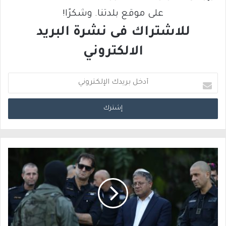
على موقع بلدتنا. وشكرًا!
للاشتراك فى نشرة البريد
الالكتروني
أ
د
خ
ل
ب
ر
ي
د
ك