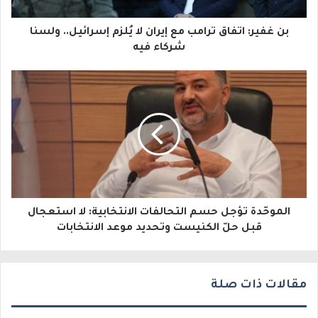
ا
بن غفير: اتفاق ترامب مع إيران لا يُلزم إسرائيل.. ولسنا
ل
شركاء فيه
إ
ل
ك
ت
ر
و
الموحّدة تؤجل حسم التحالفات الانتخابية: لا استعجال
ن
قبل حلّ الكنيست وتحديد موعد الانتخابات
ي
مقالات ذات صلة