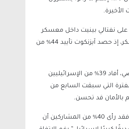
 الأخيرة.
 على نفتالي بينيت داخل معسكر
المعارضة كمرشح مفضل لقيادة المعسكر، إذ حصد آيزنكوت تأييد 44% من
وفي مؤشر يتعلق بالشعور بالأمن الشخصي، أفاد 39% من الإسرائيليين
لفترة التي سبقت السابع من
أما بشأن العلاقات مع الولايات المتحدة، فقد رأى 40% من المشاركين أن