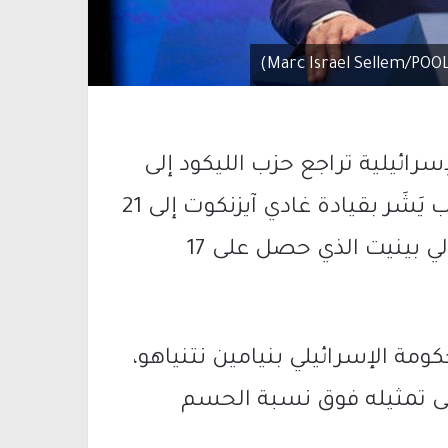
إسرائيلية
تراجع حزب
الليكود
إلى
يَشَر
بقيادة
غادي آيزنكوت
إلى 21
لي بينيت
الذي حصل على 17
كومة الإسرائيلي
بنيامين نتنياهو
،
 تمثيله فوق نسبة الحسم