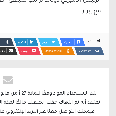
الرئيس الأميركي
دونالد ترامب
سيبقى “صديق
مع إيران.
فيسبوك
تويتر
لينكدإن
شاركها
Odnoklassniki
بوكيت
مشارك
تعتقد أنه تم انتهاك حقك، بصفتك مالكًا لهذه ا