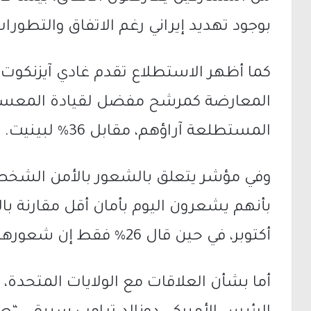
بوجود تهديد إيراني رغم الاتفاق والتطورات
كما أظهر الاستطلاع تقدم غادي آيزنكوت
المستطلعة آراؤهم، مقابل 36% لبينيت.
بأنهم يشعرون اليوم بأمان أقل مقارنة با
أكتوبر، في حين قال 26% فقط إن شعورهم بالأمان قد تحسن.