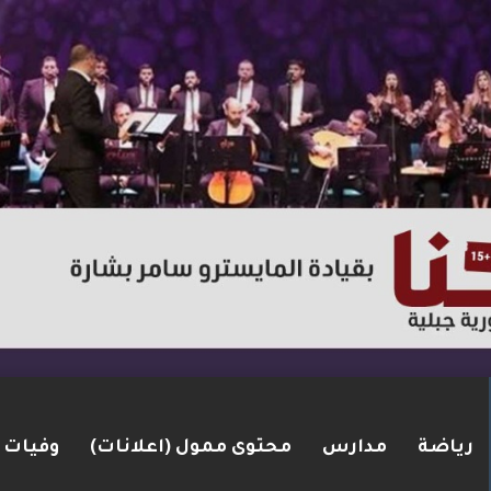
رياضة
مدارس
محتوى ممول (اعلانات)
وفيات
ت مضيق هرمز.. والاتفاق قد يُنجز قريبًا