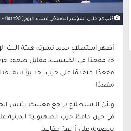
نتنياهو خلال المؤتمر الصحفي مساء اليوم( Marc Israel Sellem/POOL - flash90)
أظهر استطلاع جديد نشرته
هيئة البث ال
23 مقعدًا في الكنيست، مقابل صعود حزب
مقعدًا، متقدمًا على حزب
يَحَد
برئاسة
نفتا
مقعدًا.
وبيّن الاستطلاع تراجع معسكر رئيس الح
في حين حافظ حزب
الصهيونية الدينية
على
بحصوله على أربعة مقاعد.