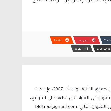
ًا كبيرًا لإسرائيل” رغم الاتفاق
بينتيريست
ة عبر البريد
طباعة
يتم الاستخدام المواد وفقًا للمادة 27 أ من قانون حقوق التأليف والنشر 2007، وإن كنت
لحقوق في المواد التي تظهر على الموقع،
فيمكنك التواصل معنا عبر البريد الإلكتروني على العنوان التالي: bldtna3@gmail.com