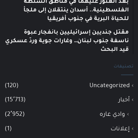
بعد العثور عليهما في مناطق السلطة
الفلسطينية.. أسدان ينتقلان إلى ملجأ
للحياة البرية في جنوب أفريقيا
مقتل جنديين إسرائيليين بانفجار عبوة
ناسفة جنوب لبنان… وغارات جوية وردّ عسكري
قيد البحث
تصنيفات
(120)
Uncategorized
أخبار
(15٬713)
وادي عاره
(2٬952)
إعلانات
(1)