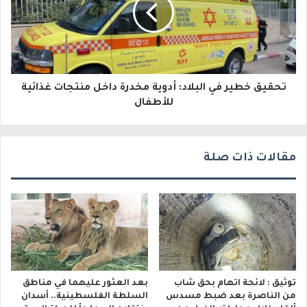
ت
ر
و
تحقيق خطير في البلاد: أدوية مخدرة داخل منتجات غذائية
ن
للأطفال
ي
مقالات ذات صلة
توثيق : لائحة اتهام بحق شاب
بعد العثور عليهما في مناطق
من الناصرة بعد ضبط مسدس
السلطة الفلسطينية.. أسدان