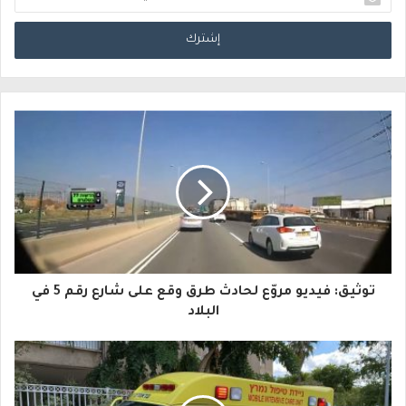
د
خ
ل
ب
ر
ي
د
ك
ا
توثيق: فيديو مروّع لحادث طرق وقع على شارع رقم 5 في
ل
البلاد
إ
ل
ك