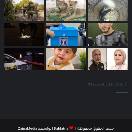
تابعونا على فيسبوك
جميع الحقوق محفوظة |
Baldatna
| بواسطة
ZainaMedia