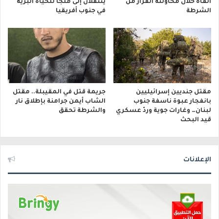
ألقاه خلال محاولته الفرار من
ينتقلان إلى ملجأ للحياة البرية
الشرطة
في جنوب أفريقيا
مقتل جنديين إسرائيليين
جريمة قتل في المقيبلة.. مقتل
بانفجار عبوة ناسفة جنوب
الشاب أيمن جرامنة بإطلاق نار
لبنان… وغارات جوية وردّ عسكري
والشرطة تحقق
قيد البحث
الإعلانات