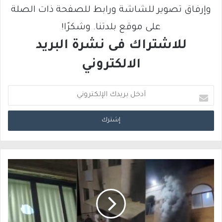
وإرفاق تصوير للشاشة ورابط للصفحة ذات الصلة
على موقع بلدتنا. وشكرًا!
للاشتراك فى نشرة البريد
الالكتروني
أ
د
خ
ل
ب
ر
ي
د