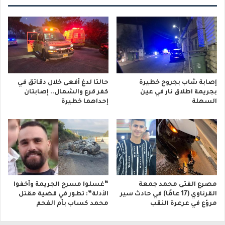
إصابة شاب بجروح خطيرة
حالتا لدغ أفعى خلال دقائق في
بجريمة اطلاق نار في عين
كفر قرع والشمال.. إصابتان
السهلة
إحداهما خطيرة
مصرع الفتى محمد جمعة
“غسلوا مسرح الجريمة وأخفوا
القرناوي (17 عامًا) في حادث سير
الأدلة”: تطور في قضية مقتل
مروّع في عرعرة النقب
محمد كساب بأم الفحم