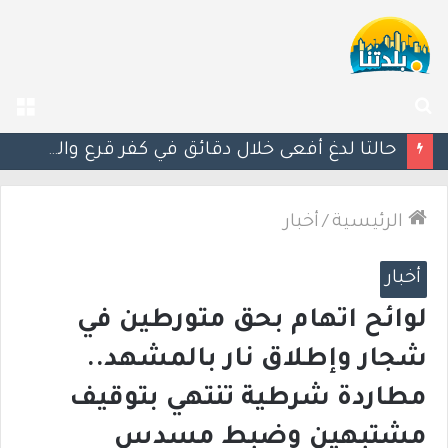
بحث
الق
عن
مصرع الفتى محمد جمعة القرناوي (17 عامًا) في حادث سير مروّع في عرعرة النقب
الرئيسية
/
أخبار
أخبار
لوائح اتهام بحق متورطين في
شجار وإطلاق نار بالمشهد..
مطاردة شرطية تنتهي بتوقيف
مشتبهين وضبط مسدس