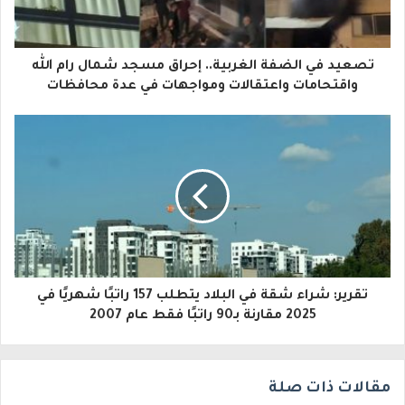
ك
ا
تصعيد في الضفة الغربية.. إحراق مسجد شمال رام الله
ل
واقتحامات واعتقالات ومواجهات في عدة محافظات
إ
ل
ك
ت
ر
و
تقرير: شراء شقة في البلاد يتطلب 157 راتبًا شهريًا في
ن
2025 مقارنة بـ90 راتبًا فقط عام 2007
ي
مقالات ذات صلة