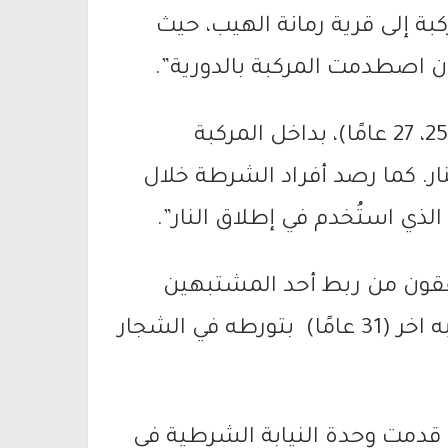
ة إلى قرية رمانة الهيب، حيث
ن اصطدمت المركبة بالدورية”.
وأكد البيان: “تم اعتقال مشتبهين اثنين (25، 27 عامًا)، بداخل المركبة
ار. كما رصد أفراد الشرطة خلال
ي استُخدم في إطلاق النار”.
حققون من ربط أحد المشتبهين
باطلاق النار بحادثة الطعن وتوقيف مشتبه اخر (31 عامًا) بتورطه في الشجار
، قدمت وحدة النيابة الشرطية في