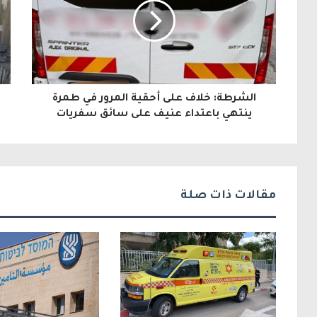
د
ك
ا
ل
الشرطة: خلاف على أحقية المرور في طمرة
إ
ينتهي باعتداء عنيف على سائق سفريات
ل
ك
ت
مقالات ذات صلة
ر
و
ن
ي