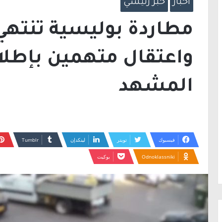
أخبار
خبر رئيسي
مطاردة بوليسية تنتهي
واعتقال متهمين بإطلاق
المشهد
فيسبوك
تويتر
لينكدإن
Odnoklassniki
بوكيت