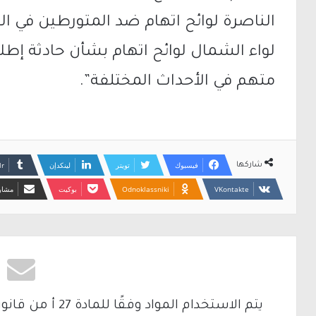
الناصرة لوائح اتهام ضد المتورطين في ا
لواء الشمال لوائح اتهام بشأن حادثة إطلاق
متهم في الأحداث المختلفة”.
فيسبوك
تويتر
لينكدإن
شاركها
Odnoklassniki
بوكيت
مشارك