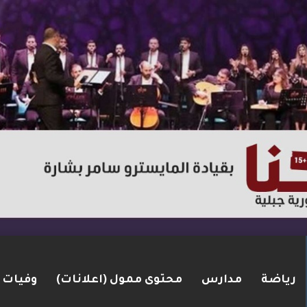
رياضة
مدارس
محتوى ممول (اعلانات)
وفيات
لاق نار في الطيبة.. بعد عام ونصف على مقتل زوجته