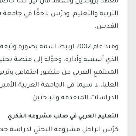
معهد بروكديل
و
معهد فان لير
، كما حاضر
التربية والتعليم، ودرّس لاحقًا في جامعة ب
القدس.
ومنذ عام 2002 ارتبط اسمه بصورة وثيقة بـ
الذي أسسه وأداره، وحوّله إلى منصة بح
المجتمع العربي من منظور اجتماعي وتربو
العليا، لا سيما في
الجامعة العربية الأمير
الدراسات المتقدمة والباحثين.
التعليم العربي في صلب مشروعه الفكري
كرّس الراحل مشروعه البحثي لدراسة جهاز 