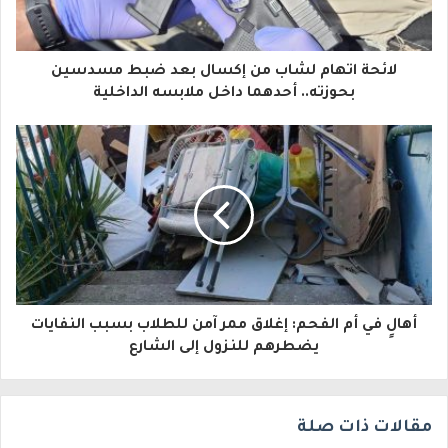
ك
ا
لائحة اتهام لشاب من إكسال بعد ضبط مسدسين
ل
بحوزته.. أحدهما داخل ملابسه الداخلية
إ
ل
ك
ت
ر
و
أهالٍ في أم الفحم: إغلاق ممر آمن للطلاب بسبب النفايات
ن
يضطرهم للنزول إلى الشارع
ي
مقالات ذات صلة