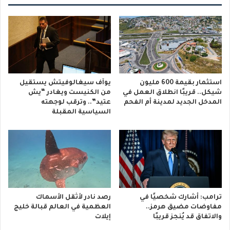
استثمار بقيمة 600 مليون
يوآف سيغالوفيتش يستقيل
شيكل.. قريبًا انطلاق العمل في
من الكنيست ويغادر “يش
المدخل الجديد لمدينة أم الفحم
عتيد”.. وترقب لوجهته
السياسية المقبلة
ترامب: أشارك شخصيًا في
رصد نادر لأثقل الأسماك
مفاوضات مضيق هرمز..
العظمية في العالم قبالة خليج
والاتفاق قد يُنجز قريبًا
إيلات