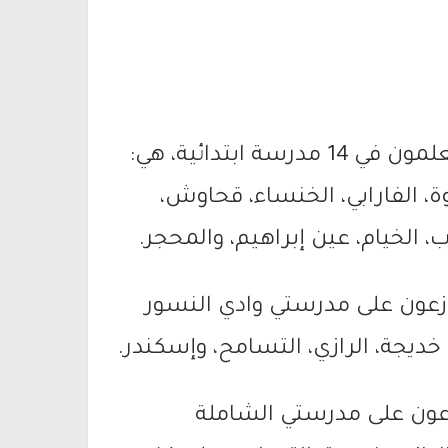
المرحلة الابتدائية: 6,840 طالبًا وطالبة، يتعلمون في 14 مدرسة ابتدائية، هي:
ة، الفارابي، الخنساء، قحاوش،
 الخيام، عين إبراهيم، والمحجر.
طالبًا وطالبة، موزعون على مدرستي وادي النسور
خديجة، الرازي، التسامح، وإسكندر.
لب وطالبة، موزعون على مدرستي الشاملة