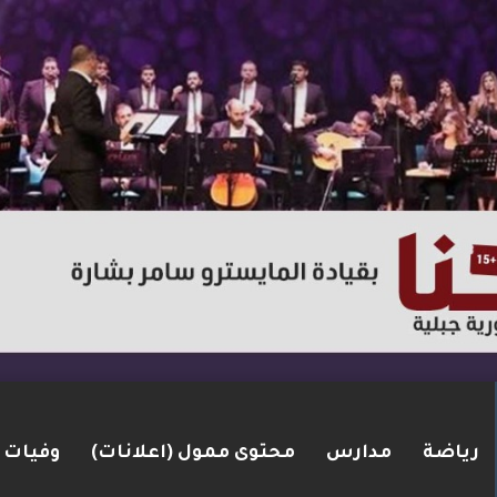
رياضة
مدارس
محتوى ممول (اعلانات)
وفيات
ر عبوة ناسفة جنوب لبنان… وغارات جوية وردّ عسكري قي