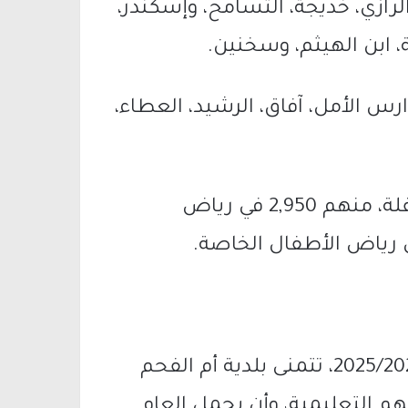
رازي، خديجة، التسامح، وإسكندر،
 ابن الهيثم، وسخنين.
البة، في مدارس الأمل، آفاق، الرشيد، العطاء،
مرحلة الطفولة المبكرة: 3,500 طفل وطفلة، منهم 2,950 في رياض
ومع إسدال الستار على العام الدراسي 2025/2026، تتمنى بلدية أم الفحم
م التعليمية، وأن يحمل العام