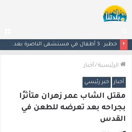
بحث
الق
عن
منتدى رؤساء السلطات المحلية في وادي عارة: نداء عاجل للأهالي بشأن إخطارات سلطة الأراضي
الرئيسية
/
أخبار
أخبار
خبر رئيسي
مقتل الشاب عمر زهران متأثرًا
بجراحه بعد تعرضه للطعن في
القدس