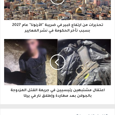
د
ك
ا
تحذيرات من ارتفاع كبير في ضريبة "الأرنونا" عام 2027
ل
بسبب تأخر الحكومة في نشر المعايير
إ
ل
ك
ت
ر
و
اعتقال مشتبهين رئيسيين في جريمة القتل المزدوجة
ن
بالجولان بعد مطاردة وإطلاق نار في يركا
ي