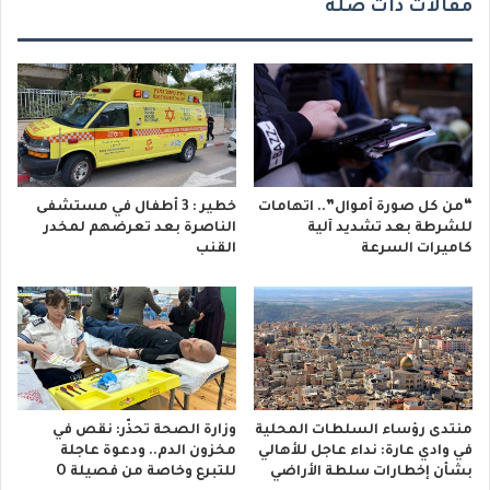
مقالات ذات صلة
“من كل صورة أموال”.. اتهامات
خطير : 3 أطفال في مستشفى
للشرطة بعد تشديد آلية
الناصرة بعد تعرضهم لمخدر
كاميرات السرعة
القنب
منتدى رؤساء السلطات المحلية
وزارة الصحة تحذّر: نقص في
في وادي عارة: نداء عاجل للأهالي
مخزون الدم.. ودعوة عاجلة
بشأن إخطارات سلطة الأراضي
للتبرع وخاصة من فصيلة O