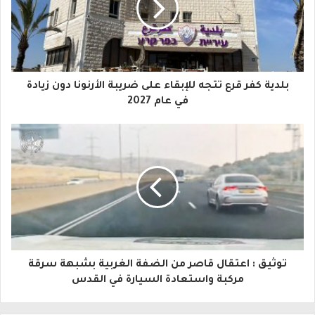
د
ك
ا
بلدية كفر قرع تتجه للإبقاء على ضريبة الأرنونا دون زيادة
ل
في عام 2027
إ
ل
ك
ت
ر
و
توثيق : اعتقال قاصر من الضفة الغربية بشبهة سرقة
ن
مركبة واستعادة السيارة في القدس
ي