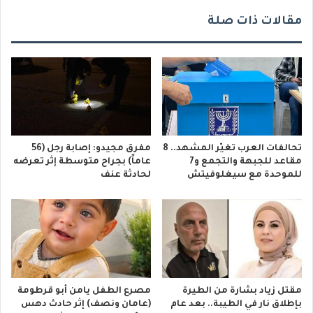
مقالات ذات صلة
تحالفات العرب تغيّر المشهد.. 8
مفرق مجيدو: إصابة رجل (56
مقاعد للجبهة والتجمع و7
عاماً) بجراح متوسطة إثر تعرضه
للموحدة مع سيغلوفيتش
لحادثة عنف
مقتل زياد بشارة من الطيرة
مصرع الطفل يامن أبو قرطومة
بإطلاق نار في الطيبة.. بعد عام
(عامان ونصف) إثر حادث دهس