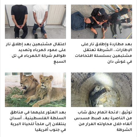
بعد مطاردة وإطلاق نار على
اعتقال مشتبهين بعد إطلاق نار
الإطارات.. الشرطة تعتقل
على عمود كهرباء وتهديد
مشتبهين بسلسلة اقتحامات
طواقم شركة الكهرباء في تل
في غوش دان
السبع
توثيق : لائحة اتهام بحق شاب
بعد العثور عليهما في مناطق
من الناصرة بعد ضبط مسدس
السلطة الفلسطينية.. أسدان
ألقاه خلال محاولته الفرار من
ينتقلان إلى ملجأ للحياة البرية
الشرطة
في جنوب أفريقيا