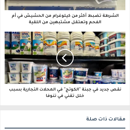
ك
ا
الشرطة تضبط أكثر من كيلوغرام من الحشيش في أم
ل
الفحم وتعتقل مشتبهين من اللقية
إ
ل
ك
ت
ر
و
نقص جديد في جبنة "الكوتج" في المحلات التجارية بسبب
ن
خلل تقني في تنوفا
ي
مقالات ذات صلة