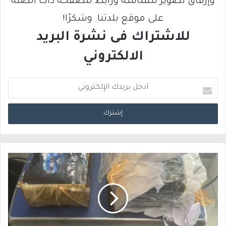
وإرفاق تصوير للشاشة ورابط للصفحة ذات الصلة
على موقع بلدتنا. وشكرًا!
للاشتراك فى نشرة البريد
الالكتروني
أ
د
خ
ل
ب
ر
ي
د