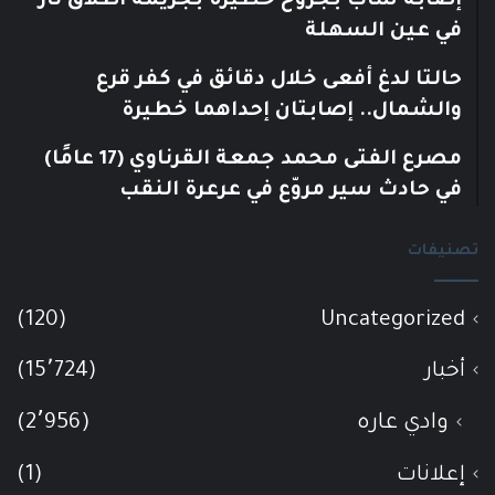
إصابة شاب بجروح خطيرة بجريمة اطلاق نار
في عين السهلة
حالتا لدغ أفعى خلال دقائق في كفر قرع
والشمال.. إصابتان إحداهما خطيرة
مصرع الفتى محمد جمعة القرناوي (17 عامًا)
في حادث سير مروّع في عرعرة النقب
تصنيفات
(120)
Uncategorized
أخبار
(15٬724)
وادي عاره
(2٬956)
إعلانات
(1)