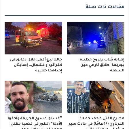
مقالات ذات صلة
إصابة شاب بجروح خطيرة
حالتا لدغ أفعى خلال دقائق في
بجريمة اطلاق نار في عين
كفر قرع والشمال.. إصابتان
السهلة
إحداهما خطيرة
مصرع الفتى محمد جمعة
“غسلوا مسرح الجريمة وأخفوا
القرناوي (17 عامًا) في حادث سير
الأدلة”: تطور في قضية مقتل