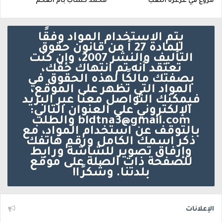
مروّع في عرعرة النقب
محمد كساب بأم الفحم
يتم الاستخدام المواد وفقًا
للمادة 27 أ من قانون حقوق
التأليف والنشر 2007، وإن كنت
تعتقد أنه تم انتهاك حقك،
بصفتك مالكًا لهذه الحقوق في
المواد التي تظهر على الموقع،
فيمكنك التواصل معنا عبر البريد
الإلكتروني على العنوان التالي:
bldtna3@gmail.com والطلب
بالتوقف عن استخدام المواد، مع
ذكر اسمك الكامل ورقم هاتفك
وإرفاق تصوير للشاشة ورابط
للصفحة ذات الصلة على موقع
بلدتنا. وشكرًا!
الإعلانات