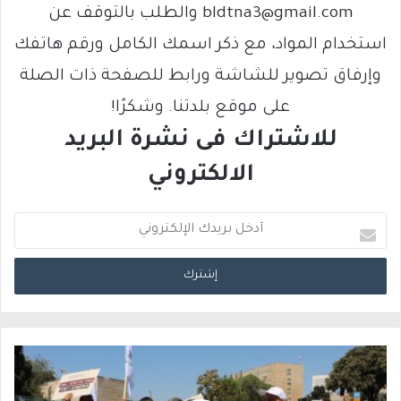
bldtna3@gmail.com والطلب بالتوقف عن
استخدام المواد، مع ذكر اسمك الكامل ورقم هاتفك
وإرفاق تصوير للشاشة ورابط للصفحة ذات الصلة
على موقع بلدتنا. وشكرًا!
للاشتراك فى نشرة البريد
الالكتروني
أ
د
خ
ل
ب
ر