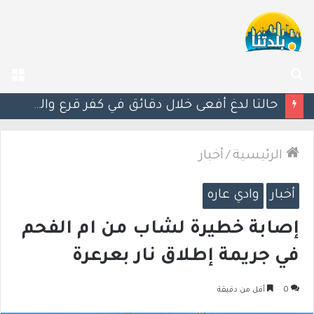
بحث
الق
عن
مصرع الفتى محمد جمعة القرناوي (17 عامًا) في حادث سير مروّع في عرعرة النقب
الرئيسية
/
أخبار
أخبار
وادي عاره
إصابة خطيرة لشاب من ام الفحم
في جريمة إطلاق نار بعرعرة
0
أقل من دقيقة