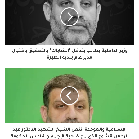
ر
ي
د
ك
ا
وزير الداخلية يطالب بتدخل ‘الشاباك‘ بالتحقيق باغتيال
ل
مدير عام بلدية الطيرة
إ
ل
ك
ت
ر
و
الإسلامية والموحدة: ننعى الشيخ الشهيد الدكتور عبد
ن
الرحمن قشوع الذي راح ضحية الإجرام وتقاعس الحكومة