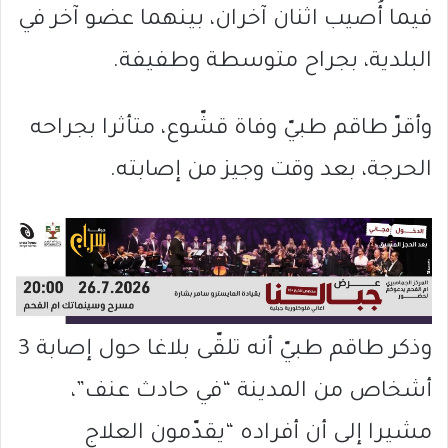
فيما أُصيب اثنان آخران، بينهما عضو آخر في
البلدية، بجراح متوسطة وطفيفة.
وأقرّ طاقم طبيّ وفاة قشّوع، متأثرا بجراحه
الحرجة، بعد وقت وجيز من إصابته.
وذكر طاقم طبيّ أنه تلقّى بلاغا حول إصابة 3
أشخاص من المدينة “في حادث عنف”،
مشيرا إلى أن أفراده “يقدّمون العلاج