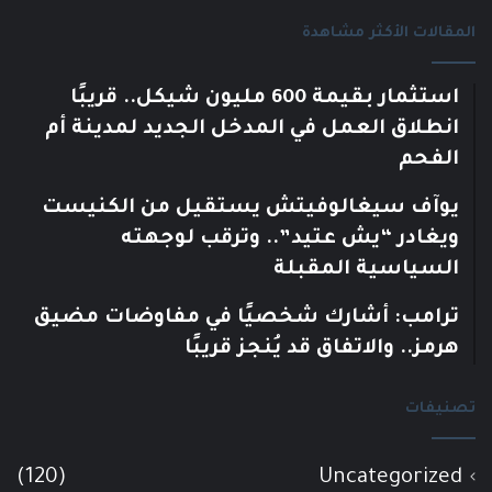
المقالات الأكثر مشاهدة
استثمار بقيمة 600 مليون شيكل.. قريبًا
انطلاق العمل في المدخل الجديد لمدينة أم
الفحم
يوآف سيغالوفيتش يستقيل من الكنيست
ويغادر “يش عتيد”.. وترقب لوجهته
السياسية المقبلة
ترامب: أشارك شخصيًا في مفاوضات مضيق
هرمز.. والاتفاق قد يُنجز قريبًا
تصنيفات
(120)
Uncategorized