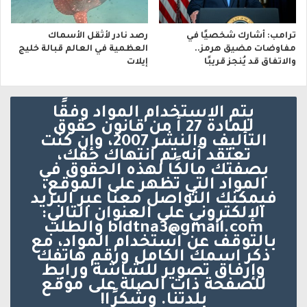
ترامب: أشارك شخصيًا في
رصد نادر لأثقل الأسماك
مفاوضات مضيق هرمز..
العظمية في العالم قبالة خليج
والاتفاق قد يُنجز قريبًا
إيلات
يتم الاستخدام المواد وفقًا
للمادة 27 أ من قانون حقوق
التأليف والنشر 2007، وإن كنت
تعتقد أنه تم انتهاك حقك،
بصفتك مالكًا لهذه الحقوق في
المواد التي تظهر على الموقع،
فيمكنك التواصل معنا عبر البريد
الإلكتروني على العنوان التالي:
bldtna3@gmail.com والطلب
بالتوقف عن استخدام المواد، مع
ذكر اسمك الكامل ورقم هاتفك
وإرفاق تصوير للشاشة ورابط
للصفحة ذات الصلة على موقع
بلدتنا. وشكرًا!