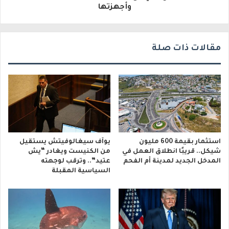
ي
وأجهزتها
مقالات ذات صلة
استثمار بقيمة 600 مليون
يوآف سيغالوفيتش يستقيل
شيكل.. قريبًا انطلاق العمل في
من الكنيست ويغادر “يش
المدخل الجديد لمدينة أم الفحم
عتيد”.. وترقب لوجهته
السياسية المقبلة