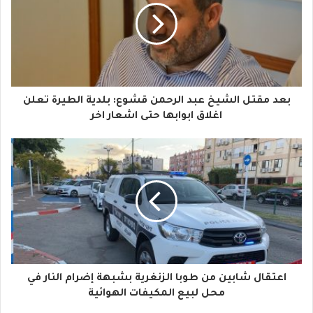
ي
د
ك
ا
بعد مقتل الشيخ عبد الرحمن قشوع: بلدية الطيرة تعلن
ل
اغلاق ابوابها حتى اشعار اخر
إ
ل
ك
ت
ر
و
اعتقال شابين من طوبا الزنغرية بشبهة إضرام النار في
ن
محل لبيع المكيفات الهوائية
ي