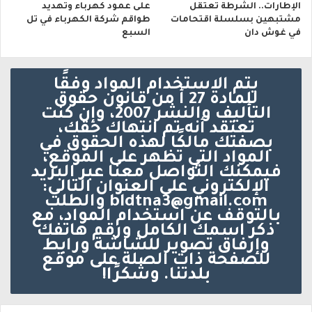
الإطارات.. الشرطة تعتقل
على عمود كهرباء وتهديد
مشتبهين بسلسلة اقتحامات
طواقم شركة الكهرباء في تل
في غوش دان
السبع
يتم الاستخدام المواد وفقًا
للمادة 27 أ من قانون حقوق
التأليف والنشر 2007، وإن كنت
تعتقد أنه تم انتهاك حقك،
بصفتك مالكًا لهذه الحقوق في
المواد التي تظهر على الموقع،
فيمكنك التواصل معنا عبر البريد
الإلكتروني على العنوان التالي:
bldtna3@gmail.com والطلب
بالتوقف عن استخدام المواد، مع
ذكر اسمك الكامل ورقم هاتفك
وإرفاق تصوير للشاشة ورابط
للصفحة ذات الصلة على موقع
بلدتنا. وشكرًا!