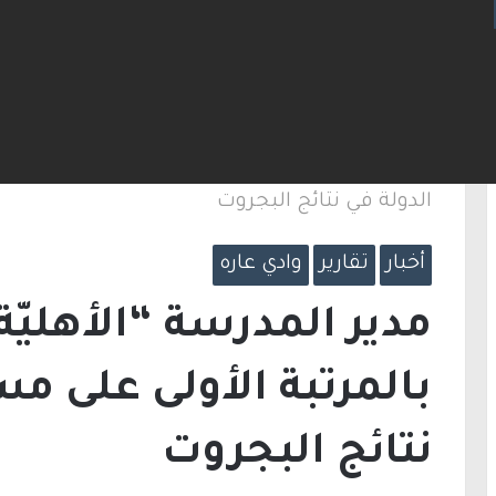
لكنيست ويغادر “يش عتيد”.. وترقب لوجهته السياسية
الرئيسية
/
أخبار
/
مدير المدرسة “الأهليّة” أم ا
الدولة في نتائج البجروت
أخبار
تقارير
وادي عاره
مدير المدرسة “الأهليّ
بالمرتبة الأولى على م
نتائج البجروت