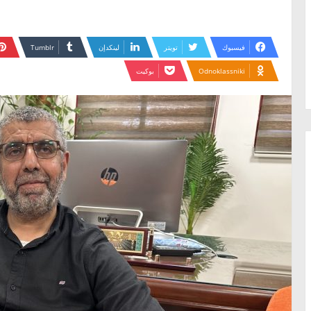
فيسبوك
تويتر
لينكدإن
Odnoklassniki
بوكيت