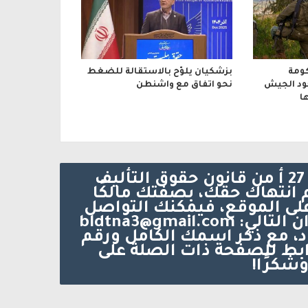
ومة
بزشكيان يلوّح بالاستقالة للضغط
جود الجيش
نحو اتفاق مع واشنطن
ا
يتم الاستخدام المواد وفقًا للمادة 27 أ من قانون حقوق التأليف
د أنه تم انتهاك حقك، بصفتك مالكًا
على الموقع، فيمكنك التواصل
معنا عبر البريد الإلكتروني على العنوان التالي: bldtna3@gmail.com
د، مع ذكر اسمك الكامل ورقم
بط للصفحة ذات الصلة على
وشكرًا!