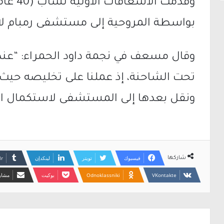
وقدّمت 
بواسطة المروحية إلى مستشفى رمبام لا
وقال مسعف في نجمة داود الحمراء: “عند 
تحت الشاحنة، إذ عملنا على تخليصه حيث 
ونقل بعدها إلى المستشفى لاستكمال ال
فيسبوك
تويتر
لينكدإن
شاركها
Odnoklassniki
بوكيت
مشارك