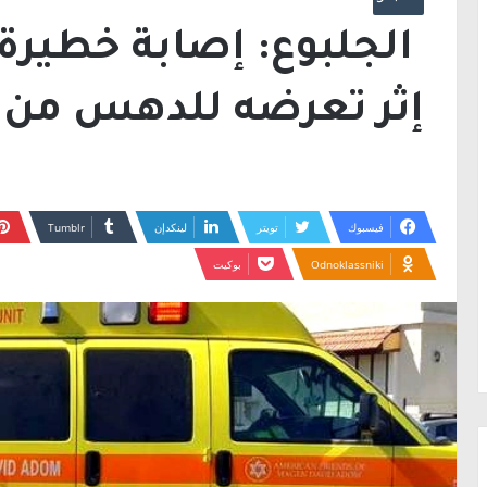
إثر تعرضه للدهس من 
فيسبوك
تويتر
لينكدإن
Odnoklassniki
بوكيت