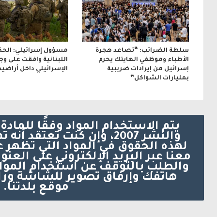
ن
ي
سلطة الضرائب: “تصاعد هجرة
مسؤول إسرائيلي: الحك
الأطباء وموظفي الهايتك يحرم
اللبنانية وافقت على و
إسرائيل من إيرادات ضريبية
الإسرائيلي داخل أراضيه
بمليارات الشواكل”
والنشر 2007، وإن كنت تعتق
لهذه الحقوق في المواد التي تظهر 
والطلب بالتوقف عن استخدام الموا
هاتفك وإرفاق تصوير للشاشة ورا
موقع بلدتنا. 