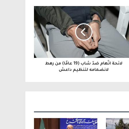
لائحة اتّهام ضدّ شاب (19 عامًا) من رهط
لانضمامه لتنظيم داعش