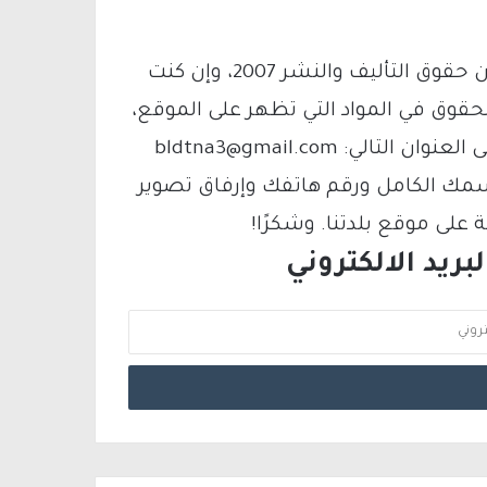
يتم الاستخدام المواد وفقًا للمادة 27 أ من قانون حقوق التأليف والنشر 2007، وإن كنت
لحقوق في المواد التي تظهر على الموقع،
فيمكنك التواصل معنا عبر البريد الإلكتروني على العنوان التالي: bldtna3@gmail.com
سمك الكامل ورقم هاتفك وإرفاق تصوير
لى موقع بلدتنا. وشكرًا!
ريد الالكتروني