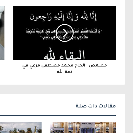
ر
ي
د
ك
ا
ل
مصمص : الحاج محمد مصطفى مرعي في
إ
ذمة الله
ل
ك
ت
مقالات ذات صلة
ر
و