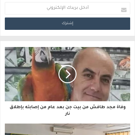
أ
د
خ
ل
ب
ر
ي
د
ك
ا
وفاة مجد طافش من بيت جن بعد عام من إصابته بإطلاق
ل
نار
إ
ل