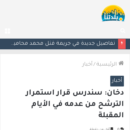
بحث
الق
عن
“من كل صورة أموال”.. اتهامات للشرطة بعد تشديد آلية كاميرات السرعة
الرئيسية
/
أخبار
أخبار
دخان: سندرس قرار استمرار
الترشح من عدمه في الأيام
المقبلة
0
أقل من دقيقة