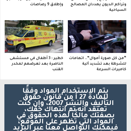
وتراكم الديون يهددان المصالح
وإطلاق 9 رصاصات
السياحية
“من كل صورة أموال”.. اتهامات
خطير : 3 أطفال في مستشفى
للشرطة بعد تشديد آلية
الناصرة بعد تعرضهم لمخدر
كاميرات السرعة
القنب
يتم الاستخدام المواد وفقًا
للمادة 27 أ من قانون حقوق
التأليف والنشر 2007، وإن كنت
تعتقد أنه تم انتهاك حقك،
بصفتك مالكًا لهذه الحقوق في
المواد التي تظهر على الموقع،
فيمكنك التواصل معنا عبر البريد