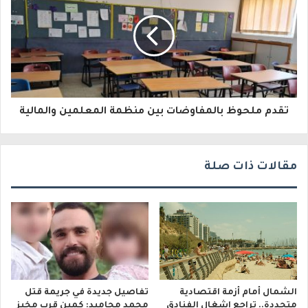
ك
ت
ر
و
تقدم ملحوظ بالمفاوضات بين منظمة المعلمين والمالية
ن
ي
مقالات ذات صلة
الشمال أمام أزمة اقتصادية
تفاصيل جديدة في جريمة قتل
متجددة.. تراجع إشغال الفنادق
محمد محاميد: كمين قرب مخبز