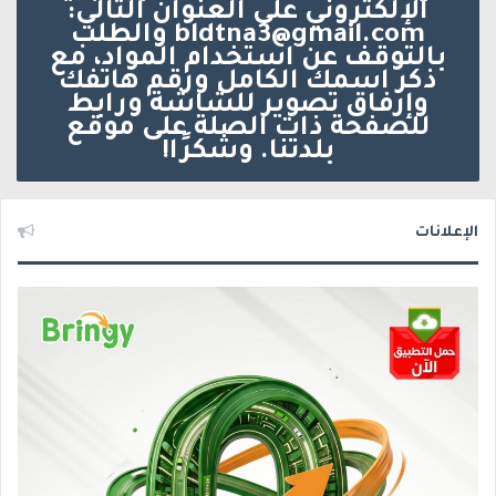
الإلكتروني على العنوان التالي:
bldtna3@gmail.com والطلب
بالتوقف عن استخدام المواد، مع
ذكر اسمك الكامل ورقم هاتفك
وإرفاق تصوير للشاشة ورابط
للصفحة ذات الصلة على موقع
بلدتنا. وشكرًا!
الإعلانات