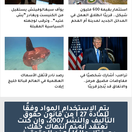
استثمار بقيمة 600 مليون
يوآف سيغالوفيتش يستقيل
شيكل.. قريبًا انطلاق العمل في
من الكنيست ويغادر “يش
المدخل الجديد لمدينة أم الفحم
عتيد”.. وترقب لوجهته
السياسية المقبلة
ترامب: أشارك شخصيًا في
رصد نادر لأثقل الأسماك
مفاوضات مضيق هرمز..
العظمية في العالم قبالة خليج
والاتفاق قد يُنجز قريبًا
إيلات
يتم الاستخدام المواد وفقًا
للمادة 27 أ من قانون حقوق
التأليف والنشر 2007، وإن كنت
تعتقد أنه تم انتهاك حقك،