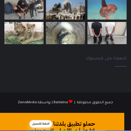
تابعونا على فيسبوك
جميع الحقوق محفوظة |
Baldatna
| بواسطة
ZainaMedia
فيسبوك
انستقرام