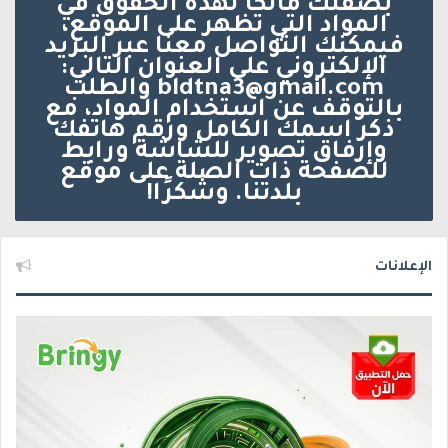
بصفتك مالكًا لهذه الحقوق في
المواد التي تظهر على الموقع،
فيمكنك التواصل معنا عبر البريد
الإلكتروني على العنوان التالي:
bldtna3@gmail.com والطلب
بالتوقف عن استخدام المواد، مع
ذكر اسمك الكامل ورقم هاتفك
وإرفاق تصوير للشاشة ورابط
للصفحة ذات الصلة على موقع
بلدتنا. وشكرًا!
الإعلانات