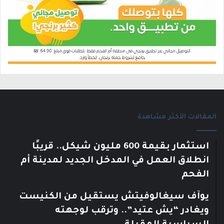
المقالات الأكثر مشاهدة
استثمار بقيمة 600 مليون شيكل.. قريبًا
انطلاق العمل في المدخل الجديد لمدينة أم
الفحم
يوآف سيغالوفيتش يستقيل من الكنيست
ويغادر “يش عتيد”.. وترقب لوجهته