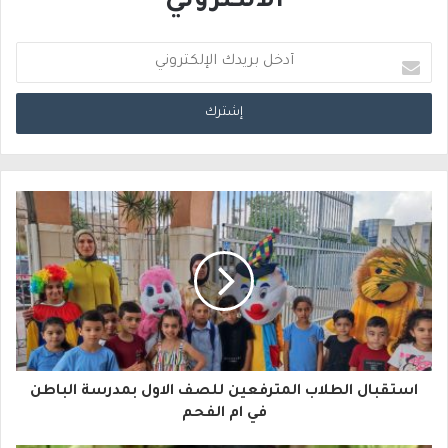
الالكتروني
أ
د
خ
ل
ب
ر
ي
د
ك
ا
استقبال الطلاب المترفعين للصف الاول بمدرسة الباطن
ل
في ام الفحم
إ