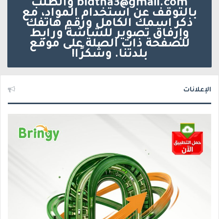
bldtna3@gmail.com والطلب
بالتوقف عن استخدام المواد، مع
ذكر اسمك الكامل ورقم هاتفك
وإرفاق تصوير للشاشة ورابط
للصفحة ذات الصلة على موقع
بلدتنا. وشكرًا!
الإعلانات