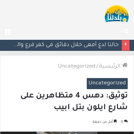
بحث
الق
عن
مصرع الفتى محمد جمعة القرناوي (17 عامًا) في حادث سير مروّع في عرعرة النقب
الرئيسية
/
Uncategorized
Uncategorized
توثيق: دهس 4 متظاهرين على
شارع ايلون بتل ابيب
0
أقل من دقيقة