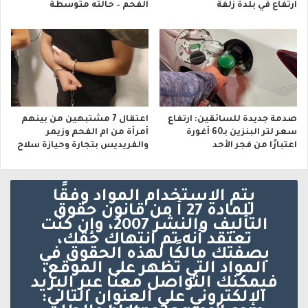
ارتفاع في بلدة زلفة
الفحم – حالته متوسطة
صدمة جديدة للسائقين: ارتفاع
اعتقال 7 مشتبهين من بينهم
سعر لتر البنزين بـ60 أغورة
أمرأة من ام الفحم وزيمر
اعتبارًا من فجر الأحد
والفريديس بتجارة وحيازة سلاح
يتم الاستخدام المواد وفقًا
للمادة 27 أ من قانون حقوق
التأليف والنشر 2007، وإن كنت
تعتقد أنه تم انتهاك حقك،
بصفتك مالكًا لهذه الحقوق في
المواد التي تظهر على الموقع،
فيمكنك التواصل معنا عبر البريد
الإلكتروني على العنوان التالي: