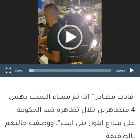
مشغل
الفيديو
00:51
00:00
افادت مصادر:” انه تم مساء السبت دهس
4 متظاهرين خلال تظاهرة ضد الحكومة
على شارع ايلون بتل ابيب”. ووصفت حالتهم
بالطفيفة.