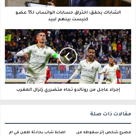
ا
الشاباك يحقق: اختراق حسابات الواتساب لـ15 عضو
ل
كنيست بينهم لبيد
إ
ل
ك
ت
ر
و
إجراء عاجل من رونالدو تجاه متضرري زلزال المغرب
ن
ي
مقالات ذات صلة
مصرع شخص إثر سقوطه من
اصابة شاب بحادثة طعن في ام