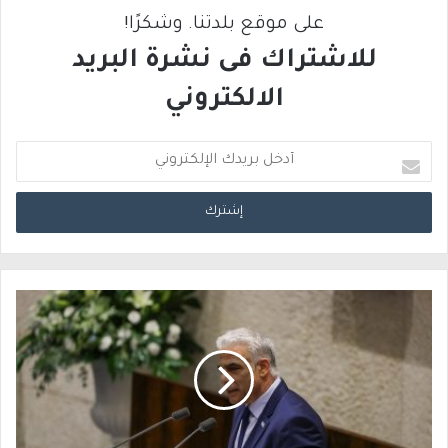
على موقع بلدتنا. وشكرًا!
للاشتراك فى نشرة البريد
الالكتروني
أ
د
خ
ل
ب
ر
ي
د
ك