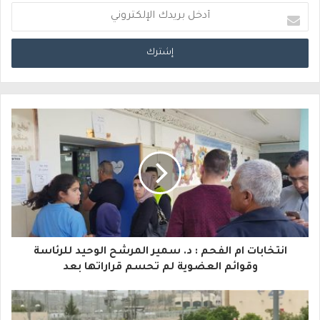
أ
د
خ
ل
ب
ر
ي
د
ك
ا
انتخابات ام الفحم : د. سمير المرشح الوحيد للرئاسة
ل
وقوائم العضوية لم تحسم قراراتها بعد
إ
ل