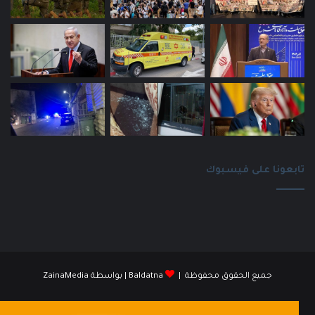
تابعونا على فيسبوك
جميع الحقوق محفوظة |
Baldatna
| بواسطة
ZainaMedia
فيسبوك
انستقرام