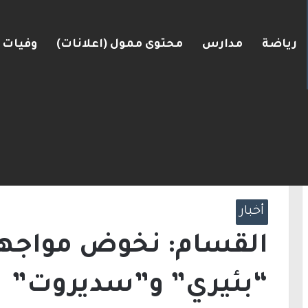
رياضة
مدارس
محتوى ممول (اعلانات)
وفيات
رعرة النقب
الرئيسية
/
أخبار
/
القسام: نخوض مواجهات ضار
أخبار
القسام: نخوض مواجها
“بئيري” و”سديروت”