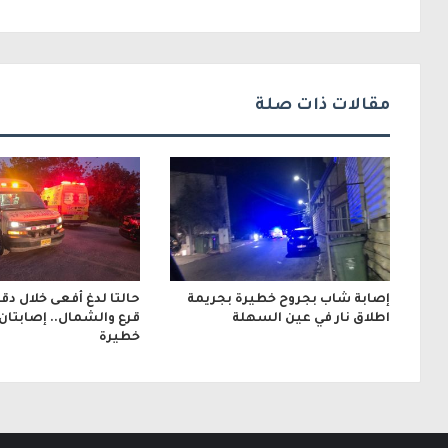
ك
ت
ر
مقالات ذات صلة
و
ن
ي
إصابة شاب بجروح خطيرة بجريمة
حالتا لدغ أفعى خلال دق
اطلاق نار في عين السهلة
قرع والشمال.. إصابتان
خطيرة