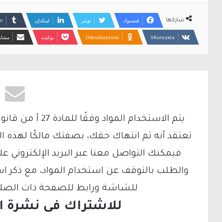
فيسبوك
تويتر
لينكدإن
شاركها
Odnoklassniki
بوكيت
مشارك
تعتقد أنه تم انتهاك حقك، بصفتك مالكًا لهذه ا
والطلب بالتوقف عن استخدام المواد، مع ذكر ا
للشاشة ورابط للصفحة ذات الصلة ع
للاشتراك فى نشرة الب