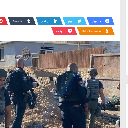
فيسبوك
تويتر
لينكدإن
Odnoklassniki
بوكيت