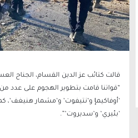
قالت كتائب عز الدين القسام، الجناح الع
“قواتنا قامت بتطوير الهجوم على عدد من 
‘أوفاكيمإ و‘نتيفوت‘ و‘مشمار هنيغف‘، 
‘بئيري‘ و‘سديروت‘”.