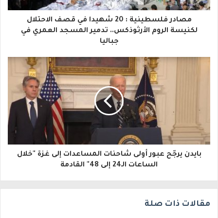
ا
مصادر فلسطينية : 20 شهيدا في قصف الاحتلال
ل
لكنيسة الروم الأرثوذكس.. تدمير المسجد العمري في
جباليا
إ
ل
ك
ت
ر
و
ن
بايدن يرجّح عبور أولى شاحنات المساعدات إلى غزة "خلال
ي
الساعات الـ24 إلى 48" القادمة
مقالات ذات صلة