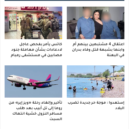
اعتقال 4 مشتبهين بينهم أم
كاتس يأمر بفحص عاجل
وابنها بشبهة قتل وفاء بدران
لادعاءات بشأن معاملة جنود
في البعنة
مصابين في مستشفى رمبام
إستعدوا : موجة حر جديدة تضرب
تأخير وإلغاء رحلة «ويز إير» من
البلاد
روما إلى تل أبيب بعد طلب
مسافر النزول خشية انتهاك
السبت