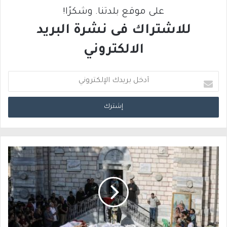
على موقع بلدتنا. وشكرًا!
للاشتراك فى نشرة البريد
الالكتروني
أ
د
خ
ل
ب
ر
ي
د
ك