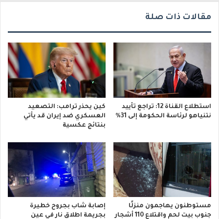
مقالات ذات صلة
استطلاع القناة 12: تراجع تأييد
كين يحذر ترامب: التصعيد
نتنياهو لرئاسة الحكومة إلى 31%
العسكري ضد إيران قد يأتي
بنتائج عكسية
مستوطنون يهاجمون منزلًا
إصابة شاب بجروح خطيرة
جنوب بيت لحم واقتلاع 110 أشجار
بجريمة اطلاق نار في عين