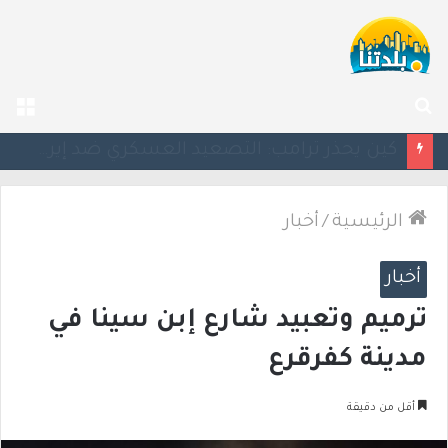
بحث
الق
عن
كين يحذر ترامب: التصعيد العسكري ضد إيران قد يأتي بنتائج عكسية
الرئيسية
/
أخبار
أخبار
ترميم وتعبيد شارع إبن سينا في
مدينة كفرقرع
أقل من دقيقة