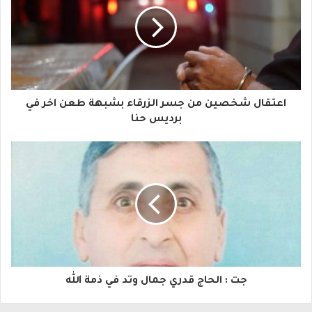
ي
د
ك
ا
اعتقال شخصين من جسر الزرقاء بشبهة طعن اخر في
ل
برديس حنا
إ
ل
ك
ت
ر
و
جت : الحاج قدري جمال وتد في ذمة الله
ن
ي