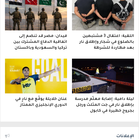
اللقية: اعتقال 3 مشتبهين
فيدان: مصر قد تنضم إلى
بالضلوع في شجار وإطلاق نار
اتفاقية الدفاع المشترك بين
بعد مطاردة للشرطة
تركيا والسعودية وباكستان
ليلة دامية: إصابة معلّم مدرسة
عنان خلايلة يوقّع مع نادٍ في
بإطلاق نار في جت المثلث ورجل
الدوري الإنجليزي الممتاز
بجروح خطيرة في كابول
الإعلانات