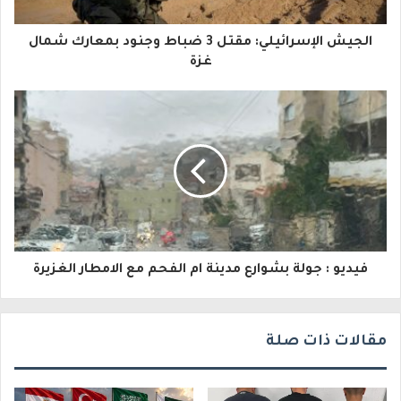
ا
الجيش الإسرائيلي: مقتل 3 ضباط وجنود بمعارك شمال
ل
غزة
إ
ل
ك
ت
ر
و
فيديو : جولة بشوارع مدينة ام الفحم مع الامطار الغزيرة
ن
ي
مقالات ذات صلة