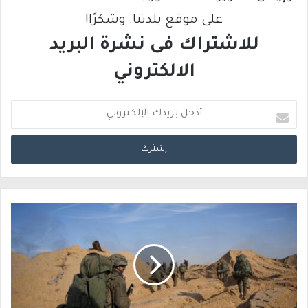
على موقع بلدتنا. وشكرًا!
للاشتراك فى نشرة البريد
الالكتروني
أ
د
خ
ل
ب
ر
ي
د
ك