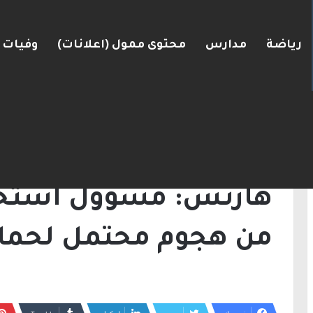
رياضة
مدارس
محتوى ممول (اعلانات)
وفيات
البلاد
الرئيسية
/
أخبار
/
هآرتس: مسؤول استخباراتي 
أخبار
هآرتس: مسؤول استخبار
من هجوم محتمل لحم