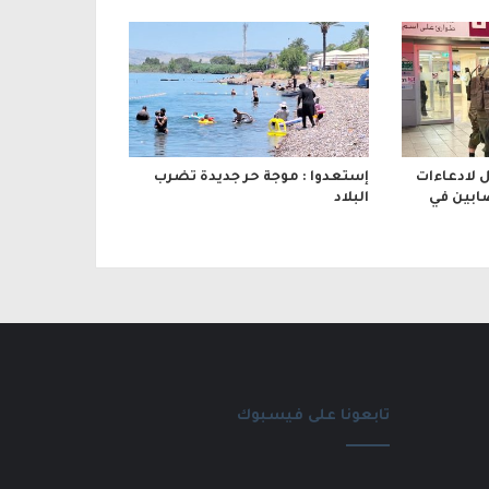
 لادعاءات
إستعدوا : موجة حر جديدة تضرب
ابين في
البلاد
تابعونا على فيسبوك