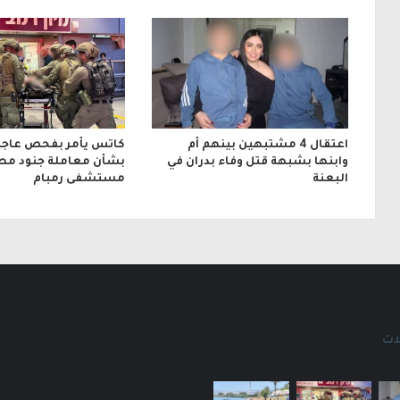
و
ن
ي
اعتقال 4 مشتبهين بينهم أم
كاتس يأمر بفحص عاجل
وابنها بشبهة قتل وفاء بدران في
بشأن معاملة جنود مص
البعنة
مستشفى رمبام
ات