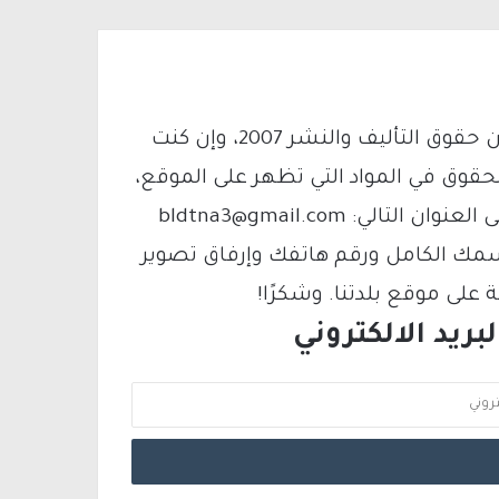
يتم الاستخدام المواد وفقًا للمادة 27 أ من قانون حقوق التأليف والنشر 2007، وإن كنت
لحقوق في المواد التي تظهر على الموقع،
فيمكنك التواصل معنا عبر البريد الإلكتروني على العنوان التالي: bldtna3@gmail.com
سمك الكامل ورقم هاتفك وإرفاق تصوير
لى موقع بلدتنا. وشكرًا!
ريد الالكتروني