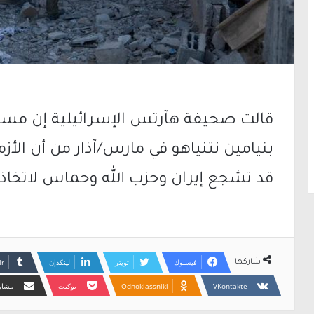
قالت صحيفة هآرتس الإسرائيلية إن مسؤو
بنيامين نتنياهو في مارس/آذار من أن الأز
قد تشجع إيران وحزب الله وحماس لاتخاذ
فيسبوك
تويتر
لينكدإن
شاركها
Odnoklassniki
بوكيت
مشارك