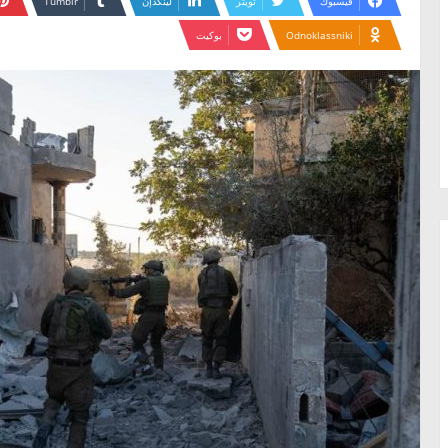
فيسبوك
تويتر
لينكدإن
Odnoklassniki
بوكيت