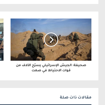
ل
ب
ر
ي
د
ك
ا
ل
صحيفة: الجيش الإسرائيلي يسرّح الآلاف من
إ
قوات الاحتياط في صمت
ل
ك
ت
مقالات ذات صلة
ر