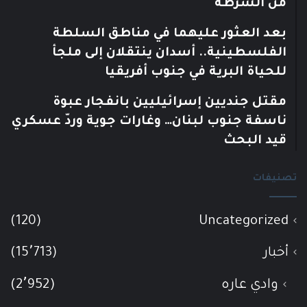
من الشرطة
بعد العثور عليهما في مناطق السلطة
الفلسطينية.. أسدان ينتقلان إلى ملجأ
للحياة البرية في جنوب أفريقيا
مقتل جنديين إسرائيليين بانفجار عبوة
ناسفة جنوب لبنان… وغارات جوية وردّ عسكري
قيد البحث
تصنيفات
(120)
Uncategorized
أخبار
(15٬713)
وادي عاره
(2٬952)