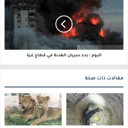
إ
ل
ك
ت
ر
و
اليوم : بدء سريان الهدنة في قطاع غزة
ن
ي
مقالات ذات صلة