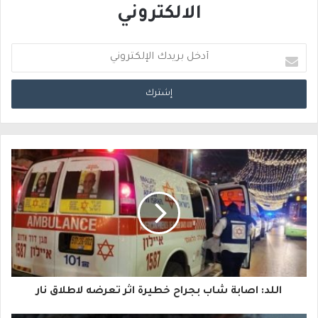
الالكتروني
أ
د
خ
ل
ب
ر
ي
د
ك
ا
اللد: اصابة شاب بجراح خطيرة اثر تعرضه لاطلاق نار
ل