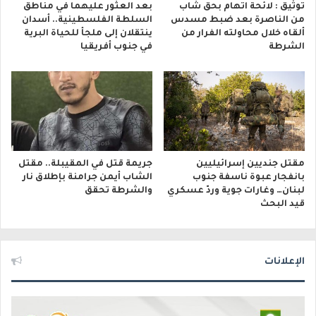
توثيق : لائحة اتهام بحق شاب
بعد العثور عليهما في مناطق
من الناصرة بعد ضبط مسدس
السلطة الفلسطينية.. أسدان
ألقاه خلال محاولته الفرار من
ينتقلان إلى ملجأ للحياة البرية
الشرطة
في جنوب أفريقيا
مقتل جنديين إسرائيليين
جريمة قتل في المقيبلة.. مقتل
بانفجار عبوة ناسفة جنوب
الشاب أيمن جرامنة بإطلاق نار
لبنان… وغارات جوية وردّ عسكري
والشرطة تحقق
قيد البحث
الإعلانات