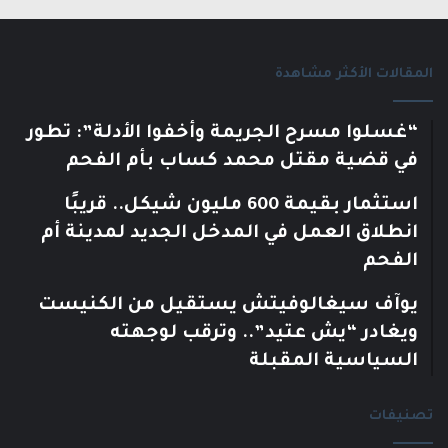
المقالات الأكثر مشاهدة
“غسلوا مسرح الجريمة وأخفوا الأدلة”: تطور
في قضية مقتل محمد كساب بأم الفحم
استثمار بقيمة 600 مليون شيكل.. قريبًا
انطلاق العمل في المدخل الجديد لمدينة أم
الفحم
يوآف سيغالوفيتش يستقيل من الكنيست
ويغادر “يش عتيد”.. وترقب لوجهته
السياسية المقبلة
تصنيفات