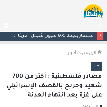
بحث
الق
عن
يوآف سيغالوفيتش يستقيل من الكنيست ويغادر “يش عتيد”.. وترقب لوجهته السياسية المقبلة
الرئيسية
/
أخبار
أخبار
مصادر فلسطينية : أكثر من 700
شهيد وجريح بالقصف الإسرائيلي
على غزة بعد انتهاء الهدنة
أقل من دقيقة