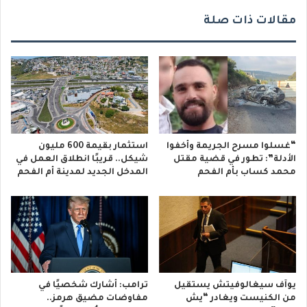
مقالات ذات صلة
“غسلوا مسرح الجريمة وأخفوا
استثمار بقيمة 600 مليون
الأدلة”: تطور في قضية مقتل
شيكل.. قريبًا انطلاق العمل في
محمد كساب بأم الفحم
المدخل الجديد لمدينة أم الفحم
يوآف سيغالوفيتش يستقيل
ترامب: أشارك شخصيًا في
من الكنيست ويغادر “يش
مفاوضات مضيق هرمز..