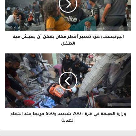
د
ك
ا
اليونيسف: غزة تعتبر أخطر مكان يمكن أن يعيش فيه
ل
الطفل
إ
ل
ك
ت
ر
و
وزارة الصحة في غزة : 200 شهيد و560 جريحا منذ انتهاء
ن
الهدنة
ي