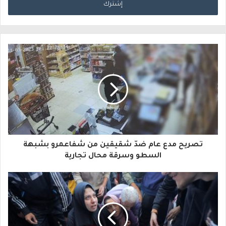
خ
ل
ب
ر
ي
د
ك
ا
تصريح مدع عام ضدّ شقيقين من شفاعمرو بشبهة
ل
السطو وسرقة محال تجارية
إ
ل
ك
ت