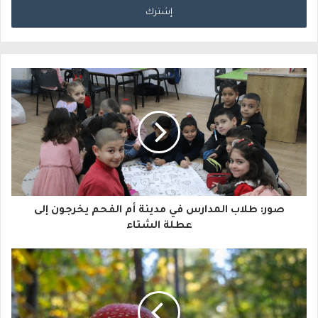
خ
ل
ب
ر
ي
د
ك
ا
صور: طلاب المدارس في مدينة أم الفحم يخرجون إلى
ل
عطلة الشتاء
إ
ل
ك