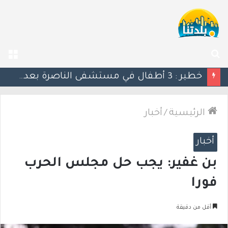
بحث
الق
عن
منتدى رؤساء السلطات المحلية في وادي عارة: نداء عاجل للأهالي بشأن إخطارات سلطة الأراضي
الرئيسية
/
أخبار
أخبار
بن غفير: يجب حل مجلس الحرب
فورا
أقل من دقيقة