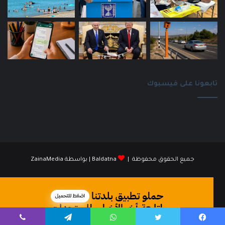
تابعونا على فيسبوك
جميع الحقوق محفوظة |
Baldatna
| بواسطة
ZainaMedia
فيسبوك
انستقرام