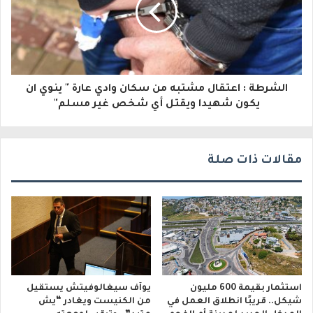
ت
ر
و
الشرطة : اعتقال مشتبه من سكان وادي عارة " ينوي ان
ن
يكون شهيدا ويقتل أي شخص غير مسلم"
ي
مقالات ذات صلة
استثمار بقيمة 600 مليون
يوآف سيغالوفيتش يستقيل
شيكل.. قريبًا انطلاق العمل في
من الكنيست ويغادر “يش