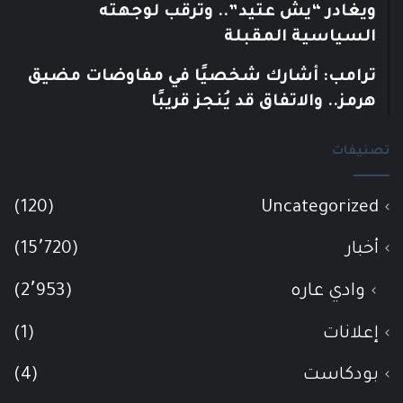
ويغادر “يش عتيد”.. وترقب لوجهته
السياسية المقبلة
ترامب: أشارك شخصيًا في مفاوضات مضيق
هرمز.. والاتفاق قد يُنجز قريبًا
تصنيفات
(120)
Uncategorized
أخبار
(15٬720)
وادي عاره
(2٬953)
إعلانات
(1)
بودكاست
(4)