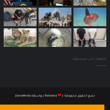
تابعونا على فيسبوك
جميع الحقوق محفوظة |
Baldatna
| بواسطة
ZainaMedia
فيسبوك
انستقرام