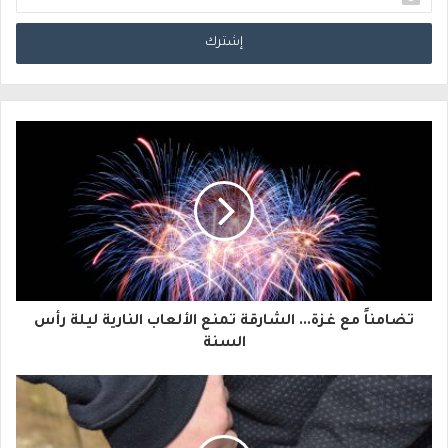
د
خ
ل
ب
ر
ي
د
ك
ا
تضامناً مع غزة... الشارقة تمنع الألعاب النارية ليلة رأس
ل
السنة
إ
ل
ك