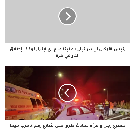
ر
ي
د
ك
ا
رئيس الأركان الإسرائيلي: علينا منع أي ابتزاز لوقف إطلاق
ل
النار في غزة
إ
ل
ك
ت
ر
و
مصرع رجل وامرأة بحادث طرق على شارع رقم 2 قرب حيفا
ن