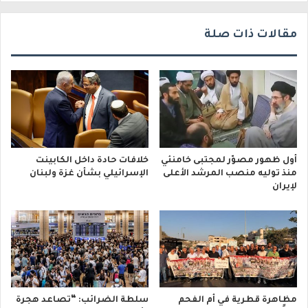
ي
مقالات ذات صلة
أول ظهور مصوّر لمجتبى خامنئي
خلافات حادة داخل الكابينت
منذ توليه منصب المرشد الأعلى
الإسرائيلي بشأن غزة ولبنان
لإيران
مظاهرة قطرية في أم الفحم
سلطة الضرائب: “تصاعد هجرة