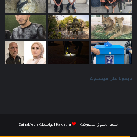
تابعونا على فيسبوك
جميع الحقوق محفوظة |
Baldatna
| بواسطة
ZainaMedia