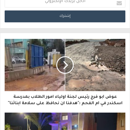
أ
د
خ
ل
ب
ر
ي
د
ك
ا
عوض ابو فرج رئيس لجنة اولياء امور الطلاب بمدرسة
ل
اسكندر في ام الفحم :"هدفنا ان نحافظ على سلامة ابنائنا"
إ
ل