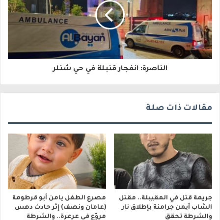
ك
ت
ر
و
الناصرة: انفجار قنبلة في حي شنلر
ن
ي
مقالات ذات صلة
جريمة قتل في المقيبلة.. مقتل
مصرع الطفل يامن أبو قرطومة
الشاب أيمن جرامنة بإطلاق نار
(عامان ونصف) إثر حادث دهس
والشرطة تحقق
مروّع في عرعرة.. والشرطة