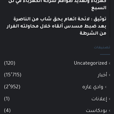
كهرباء وتهديد طواقم شركة الكهرباء في تل
السبع
توثيق : لائحة اتهام بحق شاب من الناصرة
بعد ضبط مسدس ألقاه خلال محاولته الفرار
من الشرطة
تصنيفات
(120)
Uncategorized
أخبار
(15٬715)
وادي عاره
(2٬952)
إعلانات
(1)
بودكاست
(4)