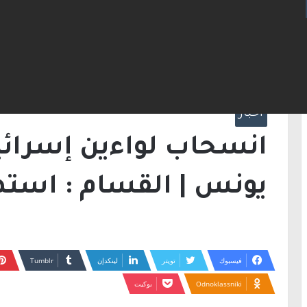
الرئيسية
/
أخبار
/
دبابات
أخبار
انسحاب لواءين إسرائي
يونس | القسام : استهدفنا 4 
فيسبوك
تويتر
لينكدإن
Odnoklassniki
بوكيت