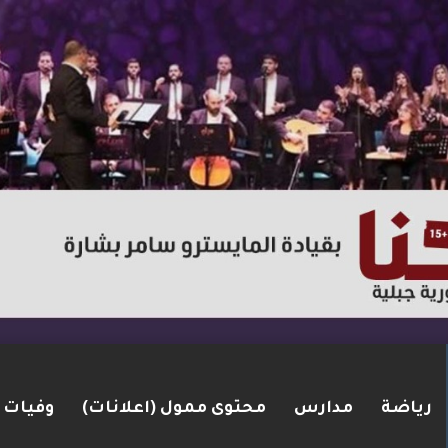
رياضة
مدارس
محتوى ممول (اعلانات)
وفيات
ت مضيق هرمز.. والاتفاق قد يُنجز قريبًا