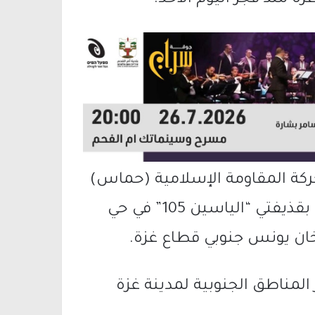
ركة المقاومة الإسلامية (حماس)
إن مقاتليها استهدفوا 4 دبابات “ميركافا” بقذيفتي “الياسين 105” في حي
خان يونس جنوبي قطاع غزة.
المناطق الجنوبية لمدينة غزة