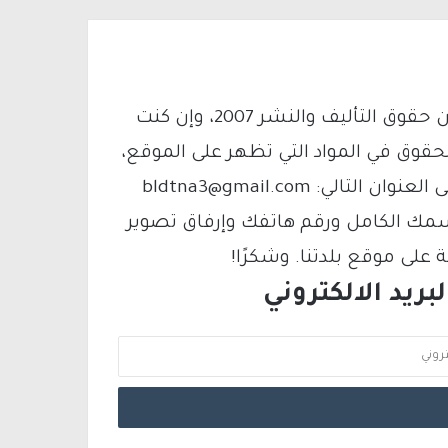
يتم الاستخدام المواد وفقًا للمادة 27 أ من قانون حقوق التأليف والنشر 2007، وإن كنت
لحقوق في المواد التي تظهر على الموقع،
فيمكنك التواصل معنا عبر البريد الإلكتروني على العنوان التالي: bldtna3@gmail.com
سمك الكامل ورقم هاتفك وإرفاق تصوير
لى موقع بلدتنا. وشكرًا!
ريد الالكتروني