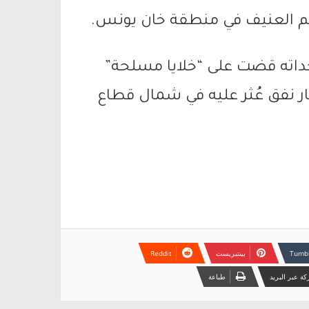
م العنيف في منطقة خان يونس.
داته قضت على “خلايا مسلحة”
ر نفق عُثر عليه في شمال قطاع
بينتيريست
ة عبر البريد
طباعة