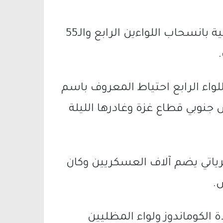
من جهة أخرى، أفادت هيئة البث الإسرائيلية بانسحاب اللواءين الرابع والـ55
لواء الرابع احتياط المعروف باسم
جنوبي قطاع غزة وغادرها الليلة
كرياتي يضم آلاف العسكريين وكان
.
 الكوماندوز ولواء المظليين