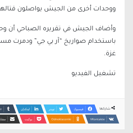
ووحدات أخرى من الجيش يواصلون قتاله
وأضاف الجيش في تقريره الصباحي أن وح
باستخدام صواريخ “آر بي جي” ودمرت مسا
غزة.
تشغيل الفيديو
فيسبوك
تويتر
لينكدإن
شاركها
Odnoklassniki
بوكيت
مشارك